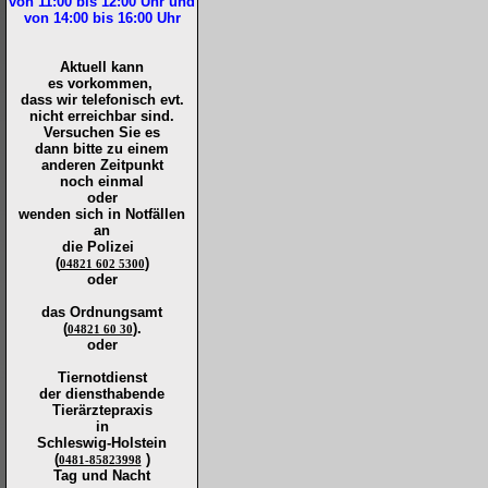
von 11:00 bis 12:00
Uhr und
von 14:00 bis 16:00
Uhr
Aktuell kann
es vorkommen,
dass wir telefonisch evt.
nicht erreichbar sind.
Versuchen Sie es
dann bitte zu
einem
anderen Zeitpunkt
noch einmal
oder
wenden sich in Notfällen
an
die
Polizei
(
)
04821 602 5300
oder
das Ordnungsamt
(
).
04821 60 30
oder
Tiernotdienst
der
diensthabende
Tierärztepraxis
in
Schleswig-Holstein
(
)
0481-85823998
Tag und Nacht