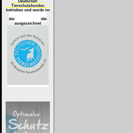
Deutschen
Tierschutzbundes
betrieben und wurde im
Okt
ober 2016
mit
d
er
Tierheimplakette
ausgezeichnet