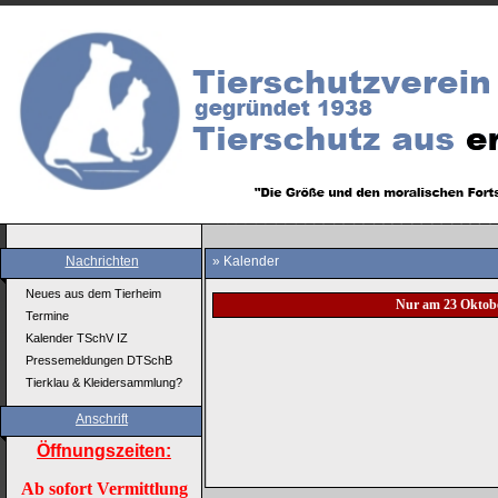
Nachrichten
» Kalender
Neues aus dem Tierheim
Nur am 23 Oktob
Termine
Kalender TSchV IZ
Pressemeldungen DTSchB
Tierklau & Kleidersammlung?
Anschrift
Öffnungszeiten:
Ab sofort Vermittlung