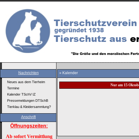
Nachrichten
» Kalender
Neues aus dem Tierheim
Nur am 15 Oktob
Termine
Kalender TSchV IZ
Pressemeldungen DTSchB
Tierklau & Kleidersammlung?
Anschrift
Öffnungszeiten:
Ab sofort Vermittlung