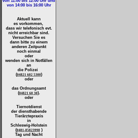
von 11:00 bis 12:00
Uhr und
von 14:00 bis 16:00
Uhr
Aktuell kann
es vorkommen,
dass wir telefonisch evt.
nicht erreichbar sind.
Versuchen Sie es
dann bitte zu
einem
anderen Zeitpunkt
noch einmal
oder
wenden sich in Notfällen
an
die
Polizei
(
)
04821 602 5300
oder
das Ordnungsamt
(
).
04821 60 30
oder
Tiernotdienst
der
diensthabende
Tierärztepraxis
in
Schleswig-Holstein
(
)
0481-85823998
Tag und Nacht