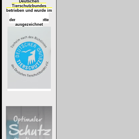
Deutschen
Tierschutzbundes
betrieben und wurde im
Okt
ober 2016
mit
d
er
Tierheimplakette
ausgezeichnet