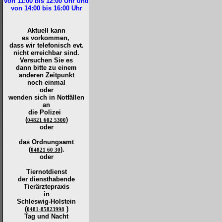
von 11:00 bis 12:00
Uhr und
von 14:00 bis 16:00
Uhr
Aktuell kann
es vorkommen,
dass wir telefonisch evt.
nicht erreichbar sind.
Versuchen Sie es
dann bitte zu
einem
anderen Zeitpunkt
noch einmal
oder
wenden sich in Notfällen
an
die
Polizei
(
)
04821 602 5300
oder
das Ordnungsamt
(
).
04821 60 30
oder
Tiernotdienst
der
diensthabende
Tierärztepraxis
in
Schleswig-Holstein
(
)
0481-85823998
Tag und Nacht