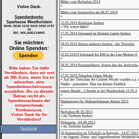
Bilder vom Herbstfest 2014
»
Vielen Dank.
Bilder vom Sommerfest am 06.07.2014
»
Spendenkonto:
Sparkasse Westholstein
25.05.2014 Kindertag Itzehoe
IBAN:
DE06 2225 0020 0090 0787
» Wir waren dabei!
34
BIC: NOLADE21WHO
17.05.2014 Infostand im Holstein Center Itzehoe
»
Sie möchten
29.03.2014 Aktion sauberes Itzehoe - der Tierschut
Online Spenden:
»
15.02.21014 Infostand bei DM in der Lise-Meitner-S
»
28.01.2014 Pressemeldung: Spinnt den der Jagdverba
Bitte haben Sie dafür
»
Verständnis, dass wir erst
17.01.2014 Tierschau Grüne Woche
ab 300.-Euro, wenn Sie es
» Auf der Tierschau der Grünen Woche wurden u.a. a
wünschen, eine
Wader - präsentiert. Hier ein kleiner Einblick
Spendenbescheinigung
unsere Hunde - 1.Stunde in der Hundeschule 11.01.2
ausstellen. Bis zu diesem
»
Betrag reicht als
Spendennachweis der
Danksagung für Weihnachtsbaum-Aktion 2013
entsprechende
»
Kontoauszug.
Herbstfest 06.10.2013
Vielen Dank für Ihr
» im Tierheim Itzehoe
Verständnis!
Flohmarkt - 04.08.2013
» im Tierheim Itzehoe
Facebook
10.Sommerfest im TiNaJuZe in Kappeln - 14.07.2013
» im Jugend-,Natur- und Jugendzentrum Weidefeld b