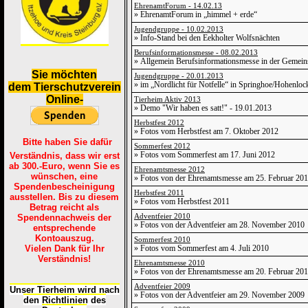
EhrenamtForum - 14.02.13
» EhrenamtForum in „himmel + erde“
Jugendgruppe - 10.02.2013
» Info-Stand bei den Eekholter Wolfsnächten
Berufsinformationsmesse - 08.02.2013
» Allgemein Berufsinformationsmesse in der Gemein
S
ie möchten
Jugendgruppe - 20.01.2013
» im „Nordlicht für Notfelle“ in Springhoe/Hohenloc
dem Tierschutzverein
Online-
Tierheim Aktiv 2013
» Demo "Wir haben es satt!" - 19.01.2013
Herbstfest 2012
» Fotos vom Herbstfest am 7. Oktober 2012
Bitte haben Sie dafür
Sommerfest 2012
» Fotos vom Sommerfest am 17. Juni 2012
Verständnis, dass wir erst
ab 300.-Euro, wenn Sie es
Ehrenamtsmesse 2012
wünschen, eine
» Fotos von der Ehrenamtsmesse am 25. Februar 20
Spendenbescheinigung
Herbstfest 2011
ausstellen. Bis zu diesem
» Fotos vom Herbstfest 2011
Betrag reicht als
Adventfeier 2010
Spendennachweis der
» Fotos von der Adventfeier am 28. November 2010
entsprechende
Kontoauszug.
Sommerfest 2010
Vielen Dank für Ihr
» Fotos vom Sommerfest am 4. Juli 2010
Verständnis!
Ehrenamtsmesse 2010
» Fotos von der Ehrenamtsmesse am 20. Februar 20
Adventfeier 2009
Unser Tierheim wird nach
» Fotos von der Adventfeier am 29. November 2009
den Richtlinien des