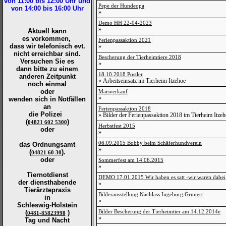
von 11:00 bis 12:00
Uhr und
Pepe der Hundeopa
von 14:00 bis 16:00
Uhr
»
Demo HH 22-04-2023
»
Aktuell kann
es vorkommen,
Ferienpassaktion 2021
dass wir telefonisch evt.
»
nicht erreichbar sind.
Bescherung der Tierheimtiere 2018
Versuchen Sie es
»
dann bitte zu
einem
18.10.2018 Postler
anderen Zeitpunkt
» Arbeitseinsatz im Tierheim Itzehoe
noch einmal
oder
Maisverkauf
»
wenden sich in Notfällen
an
Ferienpassaktion 2018
die
Polizei
» Bilder der Ferienpassaktion 2018 im Tierheim Itze
(
)
04821 602 5300
Herbstfest 2015
oder
»
06.09.2015 Bobby beim Schäferhundverein
das Ordnungsamt
»
(
).
04821 60 30
oder
Sommerfest am 14.06.2015
»
Tiernotdienst
DEMO 17.01.2015 Wir haben es satt -wir waren dabei
der
diensthabende
»
Tierärztepraxis
Bilderausstellung Nachlass Ingeborg Grunert
in
»
Schleswig-Holstein
Bilder Bescherung der Tierheimtier am 14.12.2014e
(
)
0481-85823998
»
Tag und Nacht