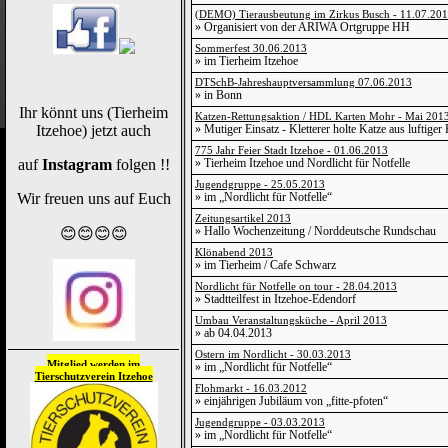
(DEMO) Tierausbeutung im Zirkus Busch - 11.07.20
» Organisiert von der ARIWA Ortgruppe HH
Sommerfest 30.06.2013
» im Tierheim Itzehoe
DTSchB-Jahreshauptversammlung 07.06.2013
» in Bonn
Ihr könnt uns (Tierheim
Katzen-Rettungsaktion / HDL Karten Mohr - Mai 201
Itzehoe) jetzt auch
» Mutiger Einsatz - Kletterer holte Katze aus luftiger
775 Jahr Feier Stadt Itzehoe - 01.06.2013
auf
Instagram
folgen !!
» Tierheim Itzehoe und Nordlicht für Notfelle
Jugendgruppe - 25.05.2013
Wir freuen uns auf Euch
» im „Nordlicht für Notfelle“
Zeitungsartikel 2013
» Hallo Wochenzeitung / Norddeutsche Rundschau
😊😊😊😊
Klönabend 2013
» im Tierheim / Cafe Schwarz
Nordlicht für Notfelle on tour - 28.04.2013
» Stadtteilfest in Itzehoe-Edendorf
Umbau Veranstaltungsküche - April 2013
» ab 04.04.2013
Ostern im Nordlicht - 30.03.2013
Mitglied werden im
» im „Nordlicht für Notfelle“
Tierschutzverein
Itzehoe
Flohmarkt - 16.03.2012
» einjährigen Jubiläum von „fitte-pfoten“
Jugendgruppe - 03.03.2013
» im „Nordlicht für Notfelle“