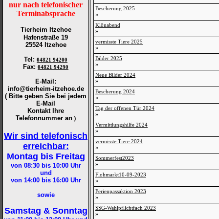
nur nach telefonischer
Bescherung 2025
Terminabsprache
»
Klönabend
Tierheim Itzehoe
»
Hafenstraße 19
vermisste Tiere 2025
25524 Itzehoe
»
Bilder 2025
Tel
:
04821 94200
»
Fax
:
04821 94290
Neue Bilder 2024
E-Mail:
»
info@tierheim-itzehoe.de
Bescherung 2024
( Bitte geben Sie bei jedem
»
E-Mail
Tag der offenen Tür 2024
Kontakt Ihre
»
Telefonnummer an
)
Vermittlungshilfe 2024
»
Wir sind telefonisch
vermisste Tiere 2024
erreichbar:
»
Montag bis Freitag
Sommerfest2023
»
von 08:30 bis 10:00
Uhr
und
Flohmarkt10-09-2023
von 14:00 bis 16:00
Uhr
»
Ferienpassaktion 2023
sowie
»
SSG-Wahlpflichtfach 2023
Samstag & Sonntag
»