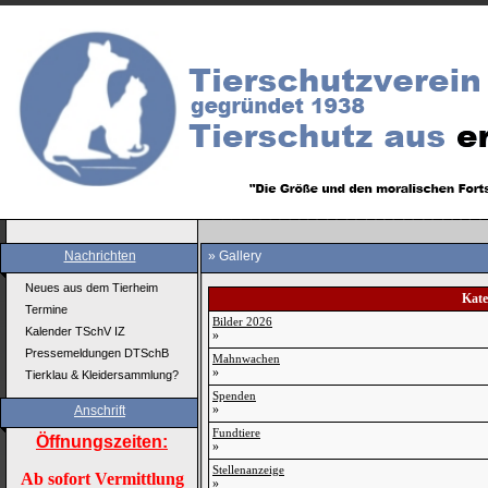
Nachrichten
»
Gallery
Neues aus dem Tierheim
Kate
Termine
Bilder 2026
Kalender TSchV IZ
»
Pressemeldungen DTSchB
Mahnwachen
»
Tierklau & Kleidersammlung?
Spenden
»
Anschrift
Fundtiere
Öffnungszeiten:
»
Stellenanzeige
Ab sofort Vermittlung
»