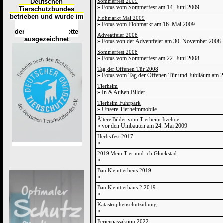
Deutschen
Sommerfest 2009
» Fotos vom Sommerfest am 14. Juni 2009
Tierschutzbundes
betrieben und wurde im
Flohmarkt Mai 2009
Okt
ober 2016
mit
» Fotos vom Flohmarkt am 16. Mai 2009
d
er
Tierheimplakette
Adventfeier 2008
ausgezeichnet
» Fotos von der Adventfeier am 30. November 2008
Sommerfest 2008
» Fotos vom Sommerfest am 22. Juni 2008
Tag der Offenen Tür 2008
» Fotos vom Tag der Offenen Tür und Jubiläum am 
Tierheim
» In & Außen Bilder
Tierheim Fuhrpark
» Unsere Tierheimmobile
Ältere Bilder vom Tierheim Itzehoe
» vor den Umbauten am 24. Mai 2009
Herbstfest 2017
»
2019 Mein Tier und ich Glückstad
»
Bau Kleintierheus 2019
»
Bau Kleintierhaus 2 2019
»
Katastrophenschutzübung
»
Ferienpassaktion 2022