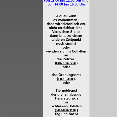
von 11:00 bis 12:00
Uhr und
von 14:00 bis 16:00
Uhr
Aktuell kann
es vorkommen,
dass wir telefonisch evt.
nicht erreichbar sind.
Versuchen Sie es
dann bitte zu
einem
anderen Zeitpunkt
noch einmal
oder
wenden sich in Notfällen
an
die
Polizei
(
)
04821 602 5300
oder
das Ordnungsamt
(
).
04821 60 30
oder
Tiernotdienst
der
diensthabende
Tierärztepraxis
in
Schleswig-Holstein
(
)
0481-85823998
Tag und Nacht