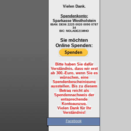
Vielen Dank.
Spendenkonto:
Sparkasse Westholstein
IBAN:
DE06 2225 0020 0090 0787
34
BIC: NOLADE21WHO
Sie möchten
Online Spenden:
Bitte haben Sie dafür
Verständnis, dass wir erst
ab 300.-Euro, wenn Sie es
wünschen, eine
Spendenbescheinigung
ausstellen. Bis zu diesem
Betrag reicht als
Spendennachweis der
entsprechende
Kontoauszug.
Vielen Dank für Ihr
Verständnis!
Facebook