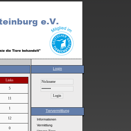
Login
Links
5
11
1
Tiervermittlung
12
Informationen
Vermittlung
0