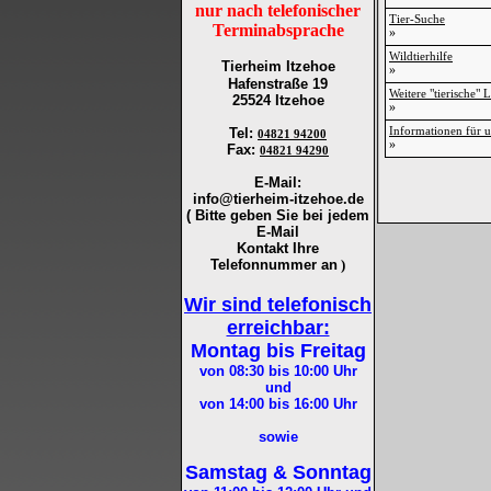
nur nach telefonischer
Tier-Suche
Terminabsprache
»
Wildtierhilfe
Tierheim Itzehoe
»
Hafenstraße 19
Weitere "tierische" 
25524 Itzehoe
»
Informationen für u
Tel
:
04821 94200
»
Fax
:
04821 94290
E-Mail:
info@tierheim-itzehoe.de
( Bitte geben Sie bei jedem
E-Mail
Kontakt Ihre
Telefonnummer an
)
Wir sind telefonisch
erreichbar:
Montag bis Freitag
von 08:30 bis 10:00
Uhr
und
von 14:00 bis 16:00
Uhr
sowie
Samstag & Sonntag