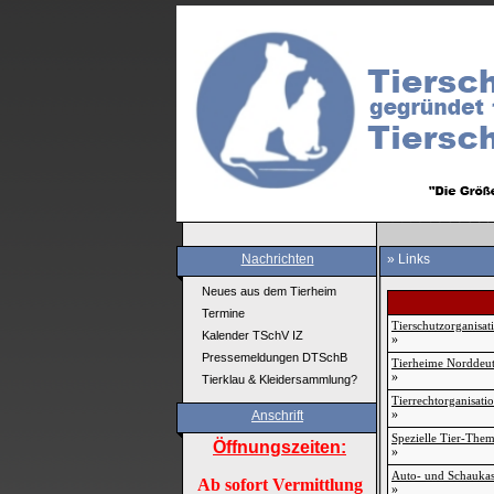
Nachrichten
»
Links
Neues aus dem Tierheim
Termine
Tierschutzorganisat
Kalender TSchV IZ
»
Pressemeldungen DTSchB
Tierheime Norddeut
»
Tierklau & Kleidersammlung?
Tierrechtorganisati
»
Anschrift
Spezielle Tier-The
Öffnungszeiten:
»
Auto- und Schaukas
Ab sofort Vermittlung
»