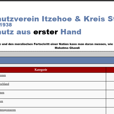
Kategorie
ionen
schland
onen
men
tensponsoren