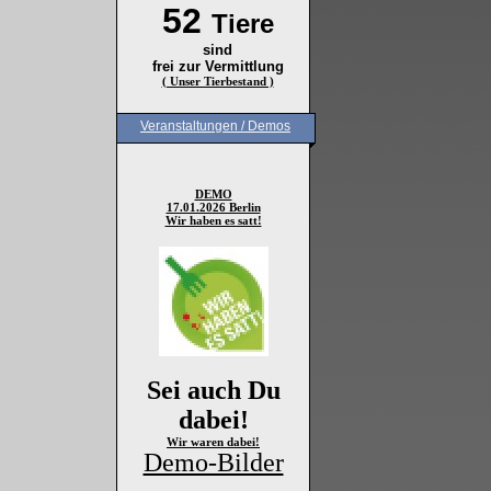
52
Tiere
sind
frei zur Vermittlung
( Unser Tierbestand )
Veranstaltungen / Demos
DEMO
17.01.2026 Berlin
Wir haben es satt!
Sei auch Du
dabei!
Wir waren dabei!
Demo-Bilder