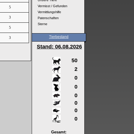
Unsere Tiere
Vermisst / Gefunden
5
Vermittlungshilfe
3
Patenschaften
Sterne
5
Tierbestand
3
Stand: 06
.08.2026
50
2
0
0
0
0
0
0
Gesamt: