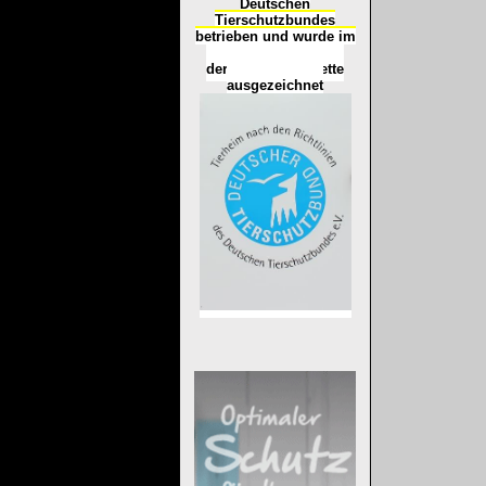
Deutschen
Tierschutzbundes
betrieben und wurde im
Okt
ober 2016
mit
d
er
Tierheimplakette
ausgezeichnet