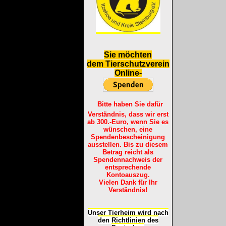
S
ie möchten
dem Tierschutzverein
Online-
Bitte haben Sie dafür
Verständnis, dass wir erst
ab 300.-Euro, wenn Sie es
wünschen, eine
Spendenbescheinigung
ausstellen. Bis zu diesem
Betrag reicht als
Spendennachweis der
entsprechende
Kontoauszug.
Vielen Dank für Ihr
Verständnis!
Unser Tierheim wird nach
den Richtlinien des