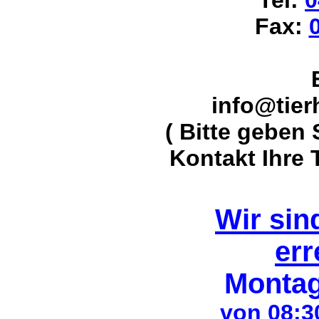
Tel
:
0
Fax
:
info@tier
( Bitte geben 
Kontakt Ihre
Wir sin
err
Montag
von 08:3