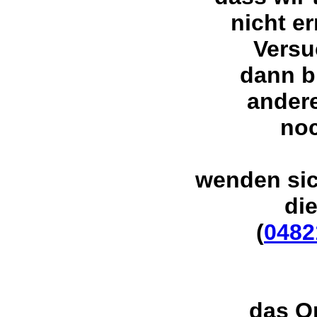
nicht er
Versu
dann b
ander
noc
wenden sic
di
(
0482
das O