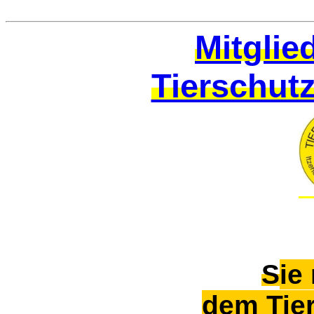
Mitglie
Tierschut
S
ie
dem Tie