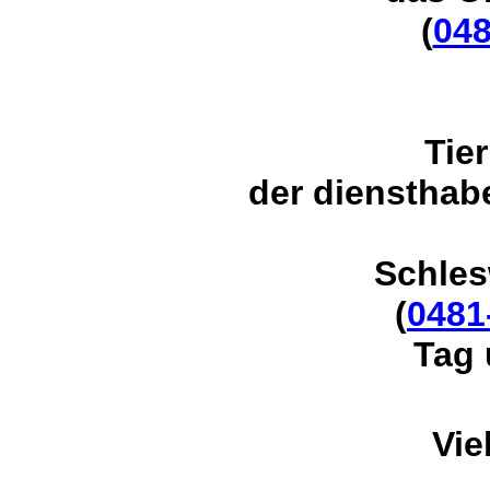
(
048
Tie
der
diensthabe
Schles
(
0481
Tag 
Vie