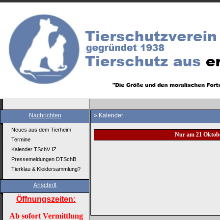
Nachrichten
» Kalender
Neues aus dem Tierheim
Nur am 21 Oktob
Termine
Kalender TSchV IZ
Pressemeldungen DTSchB
Tierklau & Kleidersammlung?
Anschrift
Öffnungszeiten:
Ab sofort Vermittlung