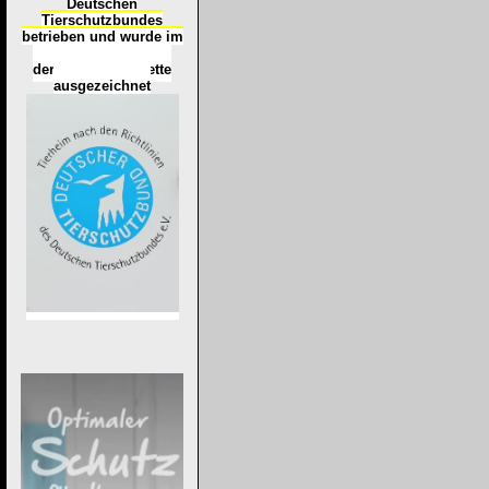
Deutschen
Tierschutzbundes
betrieben und wurde im
Okt
ober 2016
mit
d
er
Tierheimplakette
ausgezeichnet