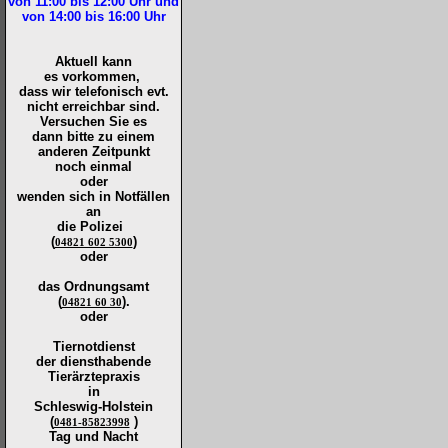
von 11:00 bis 12:00
Uhr und
von 14:00 bis 16:00
Uhr
Aktuell kann
es vorkommen,
dass wir telefonisch evt.
nicht erreichbar sind.
Versuchen Sie es
dann bitte zu
einem
anderen Zeitpunkt
noch einmal
oder
wenden sich in Notfällen
an
die
Polizei
(
)
04821 602 5300
oder
das Ordnungsamt
(
).
04821 60 30
oder
Tiernotdienst
der
diensthabende
Tierärztepraxis
in
Schleswig-Holstein
(
)
0481-85823998
Tag und Nacht