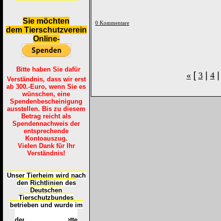
S
ie möchten
0 Kommentare
dem Tierschutzverein
Online-
Bitte haben Sie dafür
[
|
«
3
4
Verständnis, dass wir erst
ab 300.-Euro, wenn Sie es
wünschen, eine
Spendenbescheinigung
ausstellen. Bis zu diesem
Betrag reicht als
Spendennachweis der
entsprechende
Kontoauszug.
Vielen Dank für Ihr
Verständnis!
Unser Tierheim wird nach
den Richtlinien des
Deutschen
Tierschutzbundes
betrieben und wurde im
Okt
ober 2016
mit
d
er
Tierheimplakette