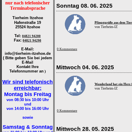
nur nach telefonischer
Sonntag 08. 06. 2025
Terminabsprache
Tierheim Itzehoe
Hafenstraße 19
Pfingstgrüße aus dem Tie
25524 Itzehoe
von Tierheim-IZ
Tel
:
04821 94200
Fax
:
04821 94290
E-Mail:
0 Kommentare
info@tierheim-itzehoe.de
( Bitte geben Sie bei jedem
E-Mail
Mittwoch 04. 06. 2025
Kontakt Ihre
Telefonnummer an
)
Wir sind telefonisch
Wonderland hat ein Herz f
erreichbar:
von Tierheim-IZ
Montag bis Freitag
von 08:30 bis 10:00
Uhr
und
von 14:00 bis 16:00
Uhr
0 Kommentare
sowie
Samstag & Sonntag
Mittwoch 28. 05. 2025