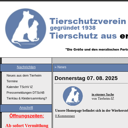
Nachrichten
» News
Neues aus dem Tierheim
Donnerstag 07. 08. 2025
Termine
Kalender TSchV IZ
Pressemeldungen DTSchB
in eigener Sache
Tierklau & Kleidersammlung?
von Tierheim-IZ
Anschrift
Unsere Homepage befindet sich in der Wierherste
Öffnungszeiten:
0 Kommentare
Ab sofort Vermittlung