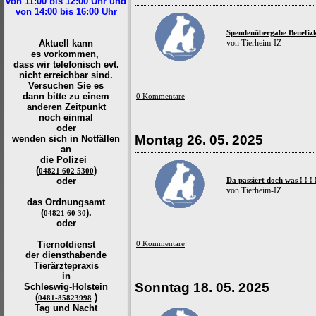
von 11:00 bis 12:00
Uhr und
von 14:00 bis 16:00
Uhr
Spendenübergabe Benefiz
Aktuell kann
von Tierheim-IZ
es vorkommen,
dass wir telefonisch evt.
nicht erreichbar sind.
Versuchen Sie es
dann bitte zu
einem
0 Kommentare
anderen Zeitpunkt
noch einmal
oder
Montag 26. 05. 2025
wenden sich in Notfällen
an
die
Polizei
(
)
04821 602 5300
oder
Da passiert doch was ! ! ! 
von Tierheim-IZ
das Ordnungsamt
(
).
04821 60 30
oder
Tiernotdienst
0 Kommentare
der
diensthabende
Tierärztepraxis
in
Sonntag 18. 05. 2025
Schleswig-Holstein
(
)
0481-85823998
Tag und Nacht