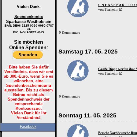
U N F A S S B A R ! ! ! ! ! 
Vielen Dank.
von Tierheim-IZ
Spendenkonto:
Sparkasse Westholstein
IBAN:
DE06 2225 0020 0090 0787
34
BIC: NOLADE21WHO
0 Kommentare
Sie möchten
Online Spenden:
Samstag 17. 05. 2025
Bitte haben Sie dafür
Große Dinge werfen ihre S
Verständnis, dass wir erst
von Tierheim-IZ
ab 300.-Euro, wenn Sie es
wünschen, eine
Spendenbescheinigung
ausstellen. Bis zu diesem
Betrag reicht als
0 Kommentare
Spendennachweis der
entsprechende
Kontoauszug.
Vielen Dank für Ihr
Sonntag 11. 05. 2025
Verständnis!
Facebook
Bericht Norddeutsche Run