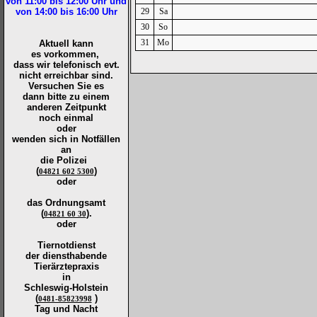
von 11:00 bis 12:00
Uhr und
von 14:00 bis 16:00
Uhr
29
Sa
30
So
31
Mo
Aktuell kann
es vorkommen,
dass wir telefonisch evt.
nicht erreichbar sind.
Versuchen Sie es
dann bitte zu
einem
anderen Zeitpunkt
noch einmal
oder
wenden sich in Notfällen
an
die
Polizei
(
)
04821 602 5300
oder
das Ordnungsamt
(
).
04821 60 30
oder
Tiernotdienst
der
diensthabende
Tierärztepraxis
in
Schleswig-Holstein
(
)
0481-85823998
Tag und Nacht