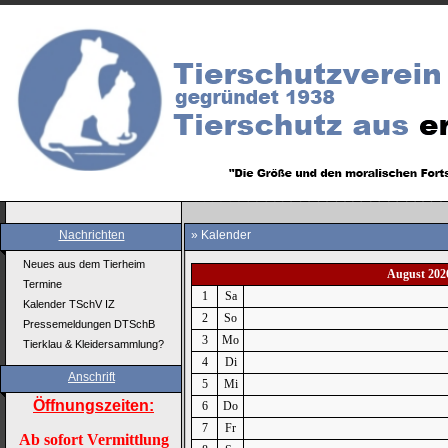
Nachrichten
» Kalender
Neues aus dem Tierheim
August 202
Termine
1
Sa
Kalender TSchV IZ
2
So
Pressemeldungen DTSchB
3
Mo
Tierklau & Kleidersammlung?
4
Di
Anschrift
5
Mi
Öffnungszeiten:
6
Do
7
Fr
Ab sofort Vermittlung