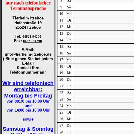
8
Sa
nur nach telefonischer
9
So
Terminabsprache
10
Mo
Tierheim Itzehoe
11
Di
Hafenstraße 19
12
Mi
25524 Itzehoe
13
Do
Tel
:
04821 94200
14
Fr
Fax
:
04821 94290
15
Sa
E-Mail:
16
So
info@tierheim-itzehoe.de
( Bitte geben Sie bei jedem
17
Mo
E-Mail
18
Di
Kontakt Ihre
Telefonnummer an
)
19
Mi
20
Do
Wir sind telefonisch
21
Fr
erreichbar:
22
Sa
Montag bis Freitag
23
So
von 08:30 bis 10:00
Uhr
und
24
Mo
von 14:00 bis 16:00
Uhr
25
Di
sowie
26
Mi
27
Do
Samstag & Sonntag
28
Fr