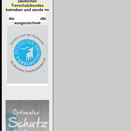
Deutschen
Tierschutzbundes
betrieben und wurde im
Okt
ober 2016
mit
d
er
Tierheimplakette
ausgezeichnet