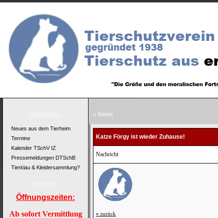
Nachrichten
» News
Neues aus dem Tierheim
Katze Förgy ist wieder Zuhause!
Termine
Kalender TSchV IZ
Nachricht
Pressemeldungen DTSchB
Tierklau & Kleidersammlung?
Anschrift
Öffnungszeiten:
Ab sofort Vermittlung
«
zurück