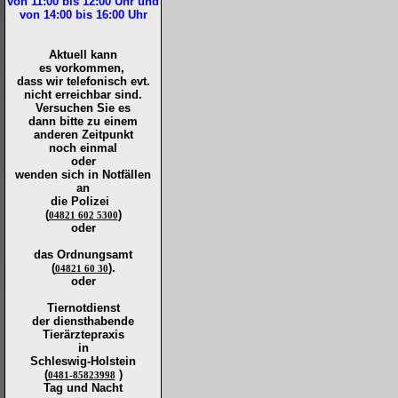
von 11:00 bis 12:00
Uhr und
von 14:00 bis 16:00
Uhr
Aktuell kann
es vorkommen,
dass wir telefonisch evt.
nicht erreichbar sind.
Versuchen Sie es
dann bitte zu
einem
anderen Zeitpunkt
noch einmal
oder
wenden sich in Notfällen
an
die
Polizei
(
)
04821 602 5300
oder
das Ordnungsamt
(
).
04821 60 30
oder
Tiernotdienst
der
diensthabende
Tierärztepraxis
in
Schleswig-Holstein
(
)
0481-85823998
Tag und Nacht