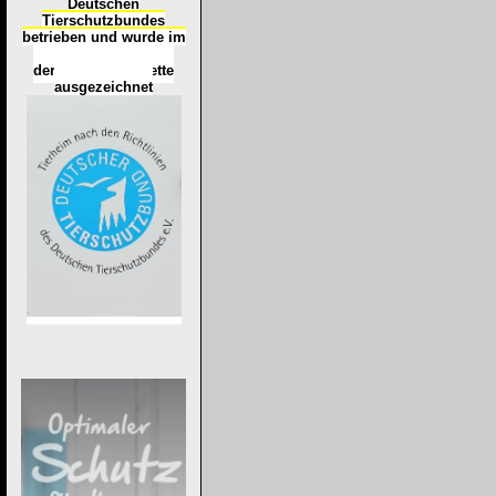
Deutschen
Tierschutzbundes
betrieben und wurde im
Okt
ober 2016
mit
d
er
Tierheimplakette
ausgezeichnet