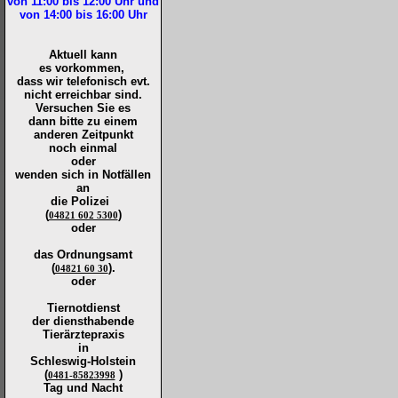
von 11:00 bis 12:00
Uhr und
von 14:00 bis 16:00
Uhr
Aktuell kann
es vorkommen,
dass wir telefonisch evt.
nicht erreichbar sind.
Versuchen Sie es
dann bitte zu
einem
anderen Zeitpunkt
noch einmal
oder
wenden sich in Notfällen
an
die
Polizei
(
)
04821 602 5300
oder
das Ordnungsamt
(
).
04821 60 30
oder
Tiernotdienst
der
diensthabende
Tierärztepraxis
in
Schleswig-Holstein
(
)
0481-85823998
Tag und Nacht