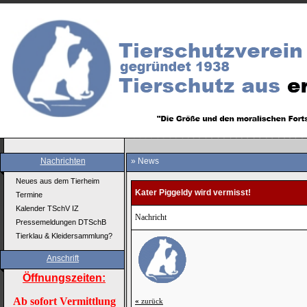
Nachrichten
» News
Neues aus dem Tierheim
Kater Piggeldy wird vermisst!
Termine
Kalender TSchV IZ
Nachricht
Pressemeldungen DTSchB
Tierklau & Kleidersammlung?
Anschrift
Öffnungszeiten:
Ab sofort Vermittlung
«
zurück