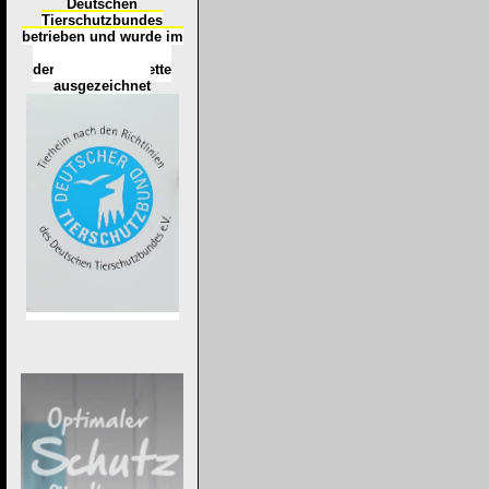
Deutschen
Tierschutzbundes
betrieben und wurde im
Okt
ober 2016
mit
d
er
Tierheimplakette
ausgezeichnet