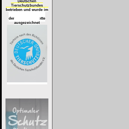
Deutschen
Tierschutzbundes
betrieben und wurde im
Okt
ober 2016
mit
d
er
Tierheimplakette
ausgezeichnet