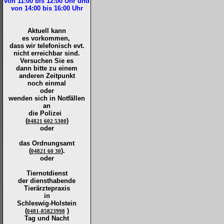
von 11:00 bis 12:00
Uhr und
von 14:00 bis 16:00
Uhr
Aktuell kann
es vorkommen,
dass wir telefonisch evt.
nicht erreichbar sind.
Versuchen Sie es
dann bitte zu
einem
anderen Zeitpunkt
noch einmal
oder
wenden sich in Notfällen
an
die
Polizei
(
)
04821 602 5300
oder
das Ordnungsamt
(
).
04821 60 30
oder
Tiernotdienst
der
diensthabende
Tierärztepraxis
in
Schleswig-Holstein
(
)
0481-85823998
Tag und Nacht