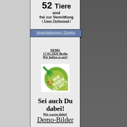
52
Tiere
sind
frei zur Vermittlung
( Unser Tierbestand )
Veranstaltungen / Demos
DEMO
17.01.2026 Berlin
Wir haben es satt!
Sei auch Du
dabei!
Wir waren dabei!
Demo-Bilder