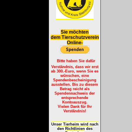
S
ie möchten
dem Tierschutzverein
Online-
Bitte haben Sie dafür
Verständnis, dass wir erst
ab 300.-Euro, wenn Sie es
wünschen, eine
Spendenbescheinigung
ausstellen. Bis zu diesem
Betrag reicht als
Spendennachweis der
entsprechende
Kontoauszug.
Vielen Dank für Ihr
Verständnis!
Unser Tierheim wird nach
den Richtlinien des