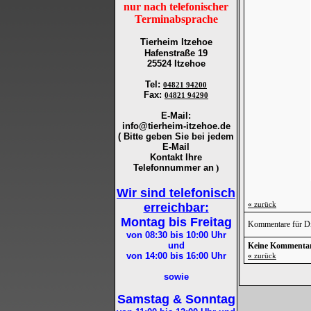
nur nach telefonischer
Terminabsprache
Tierheim Itzehoe
Hafenstraße 19
25524 Itzehoe
Tel
:
04821 94200
Fax
:
04821 94290
E-Mail:
info@tierheim-itzehoe.de
( Bitte geben Sie bei jedem
E-Mail
Kontakt Ihre
Telefonnummer an
)
Wir sind telefonisch
«
zurück
erreichbar:
Montag bis Freitag
Kommentare für Die 
von 08:30 bis 10:00
Uhr
und
Keine Kommenta
von 14:00 bis 16:00
Uhr
«
zurück
sowie
Samstag & Sonntag