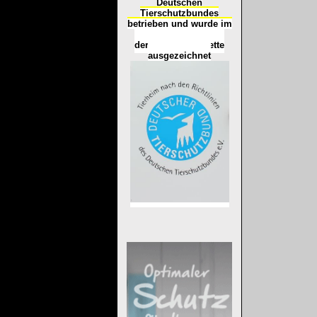
Deutschen
Tierschutzbundes
betrieben und wurde im
Okt
ober 2016
mit
d
er
Tierheimplakette
ausgezeichnet