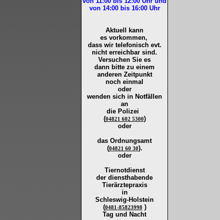
von 11:00 bis 12:00
Uhr und
von 14:00 bis 16:00
Uhr
Aktuell kann
es vorkommen,
dass wir telefonisch evt.
nicht erreichbar sind.
Versuchen Sie es
dann bitte zu
einem
anderen Zeitpunkt
noch einmal
oder
wenden sich in Notfällen
an
die
Polizei
(
)
04821 602 5300
oder
das Ordnungsamt
(
).
04821 60 30
oder
Tiernotdienst
der
diensthabende
Tierärztepraxis
in
Schleswig-Holstein
(
)
0481-85823998
Tag und Nacht