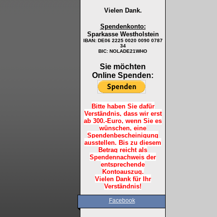
Vielen Dank.
Spendenkonto:
Sparkasse Westholstein
IBAN:
DE06 2225 0020 0090 0787
34
BIC: NOLADE21WHO
Sie möchten
Online Spenden:
Bitte haben Sie dafür
Verständnis, dass wir erst
ab 300.-Euro, wenn Sie es
wünschen, eine
Spendenbescheinigung
ausstellen. Bis zu diesem
Betrag reicht als
Spendennachweis der
entsprechende
Kontoauszug.
Vielen Dank für Ihr
Verständnis!
Facebook