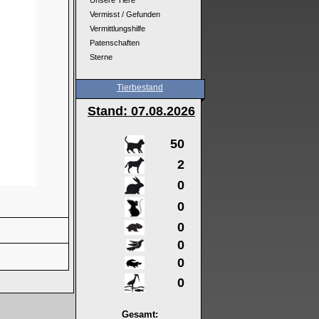
Unsere Tiere
Vermisst / Gefunden
Vermittlungshilfe
Patenschaften
Sterne
Tierbestand
Stand: 07
.08.2026
50
2
0
0
0
0
0
0
Gesamt: