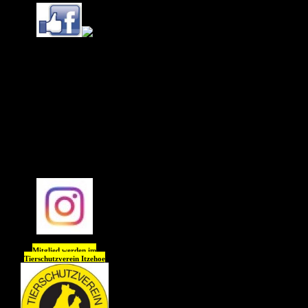
Ihr könnt uns (Tierheim
Itzehoe) jetzt auch
auf
Instagram
folgen !!
Wir freuen uns auf Euch
😊😊😊😊
Mitglied werden im
Tierschutzverein
Itzehoe