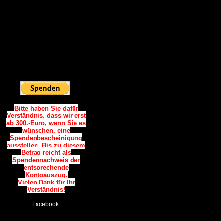
Vielen Dank.
Spendenkonto:
Sparkasse Westholstein
IBAN:
DE06 2225 0020 0090 0787
34
BIC: NOLADE21WHO
Sie möchten
Online Spenden:
Bitte haben Sie dafür
Verständnis, dass wir erst
ab 300.-Euro, wenn Sie es
wünschen, eine
Spendenbescheinigung
ausstellen. Bis zu diesem
Betrag reicht als
Spendennachweis der
entsprechende
Kontoauszug.
Vielen Dank für Ihr
Verständnis!
Facebook