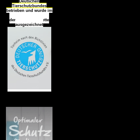
Deutschen
Tierschutzbundes
betrieben und wurde im
Okt
ober 2016
mit
d
er
Tierheimplakette
ausgezeichnet