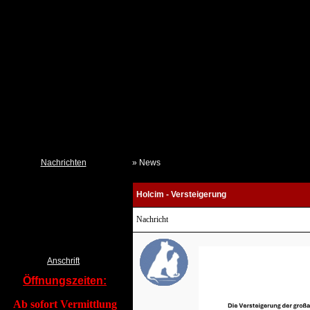
Nachrichten
» News
Neues aus dem Tierheim
Holcim - Versteigerung
Termine
Kalender TSchV IZ
Nachricht
Pressemeldungen DTSchB
Tierklau & Kleidersammlung?
Anschrift
Öffnungszeiten:
Ab sofort Vermittlung