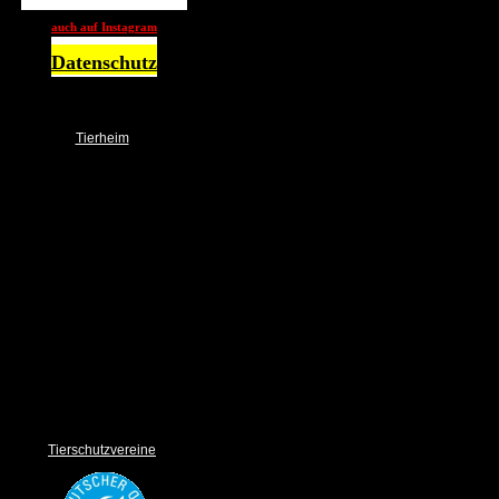
auch auf Instagram
Datenschutz
Tierheim
NOTFALL
Über uns
Das Team
Ehrenamt
Spender
Spendendosen / Boxen
Wunschbrunnen
Unser Tierheim
Bilder Gallery
Links
Sponsoring
Impressum und Datenschutz
Tierschutzvereine