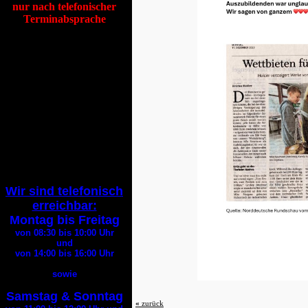
nur nach telefonischer
Terminabsprache
Tierheim Itzehoe
Hafenstraße 19
25524 Itzehoe
Tel
:
04821 94200
Fax
:
04821 94290
E-Mail:
info@tierheim-itzehoe.de
( Bitte geben Sie bei jedem
E-Mail
Kontakt Ihre
Telefonnummer an
)
Wir sind telefonisch
erreichbar:
Montag bis Freitag
von 08:30 bis 10:00
Uhr
und
von 14:00 bis 16:00
Uhr
sowie
Samstag & Sonntag
«
zurück