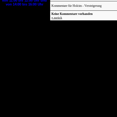
von 11:00 bis 12:00
Uhr und
von 14:00 bis 16:00
Uhr
Kommentare für Holcim - Versteigerung
Keine Kommentare vorhanden
Aktuell kann
«
zurück
es vorkommen,
dass wir telefonisch evt.
nicht erreichbar sind.
Versuchen Sie es
dann bitte zu
einem
anderen Zeitpunkt
noch einmal
oder
wenden sich in Notfällen
an
die
Polizei
(
)
04821 602 5300
oder
das Ordnungsamt
(
).
04821 60 30
oder
Tiernotdienst
der
diensthabende
Tierärztepraxis
in
Schleswig-Holstein
(
)
0481-85823998
Tag und Nacht