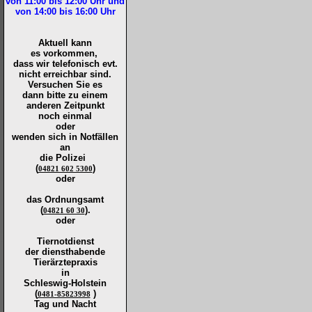
von 11:00 bis 12:00
Uhr und
von 14:00 bis 16:00
Uhr
Aktuell kann
es vorkommen,
dass wir telefonisch evt.
nicht erreichbar sind.
Versuchen Sie es
dann bitte zu
einem
anderen Zeitpunkt
noch einmal
oder
wenden sich in Notfällen
an
die
Polizei
(
)
04821 602 5300
oder
das Ordnungsamt
(
).
04821 60 30
oder
Tiernotdienst
der
diensthabende
Tierärztepraxis
in
Schleswig-Holstein
(
)
0481-85823998
Tag und Nacht