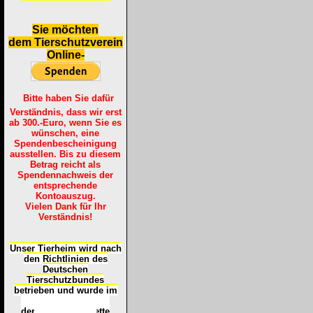
S
ie möchten
dem Tierschutzverein
Online-
Bitte haben Sie dafür
Verständnis, dass wir erst
ab 300.-Euro, wenn Sie es
wünschen, eine
Spendenbescheinigung
ausstellen. Bis zu diesem
Betrag reicht als
Spendennachweis der
entsprechende
Kontoauszug.
Vielen Dank für Ihr
Verständnis!
Unser Tierheim wird nach
den Richtlinien des
Deutschen
Tierschutzbundes
betrieben und wurde im
Okt
ober 2016
mit
d
er
Tierheimplakette