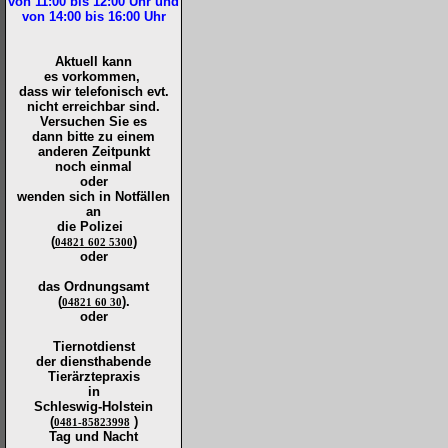
von 11:00 bis 12:00
Uhr und
von 14:00 bis 16:00
Uhr
Aktuell kann
es vorkommen,
dass wir telefonisch evt.
nicht erreichbar sind.
Versuchen Sie es
dann bitte zu
einem
anderen Zeitpunkt
noch einmal
oder
wenden sich in Notfällen
an
die
Polizei
(
)
04821 602 5300
oder
das Ordnungsamt
(
).
04821 60 30
oder
Tiernotdienst
der
diensthabende
Tierärztepraxis
in
Schleswig-Holstein
(
)
0481-85823998
Tag und Nacht