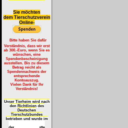
S
ie möchten
dem Tierschutzverein
Online-
Bitte haben Sie dafür
Verständnis, dass wir erst
ab 300.-Euro, wenn Sie es
wünschen, eine
Spendenbescheinigung
ausstellen. Bis zu diesem
Betrag reicht als
Spendennachweis der
entsprechende
Kontoauszug.
Vielen Dank für Ihr
Verständnis!
Unser Tierheim wird nach
den Richtlinien des
Deutschen
Tierschutzbundes
betrieben und wurde im
Okt
ober 2016
mit
d
er
Tierheimplakette