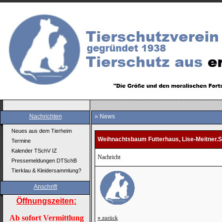
Nachrichten
» News
Neues aus dem Tierheim
Weihnachtsbaum Futterhaus, Lise-Meitner.Str
Termine
Kalender TSchV IZ
Nachricht
Pressemeldungen DTSchB
Tierklau & Kleidersammlung?
Anschrift
Öffnungszeiten:
Ab sofort Vermittlung
«
zurück