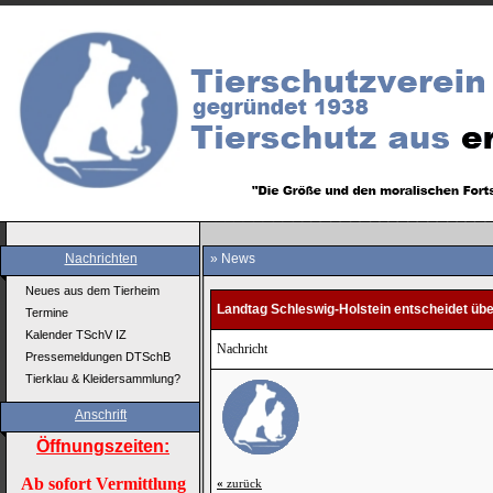
Nachrichten
» News
Neues aus dem Tierheim
Landtag Schleswig-Holstein entscheidet üb
Termine
Kalender TSchV IZ
Nachricht
Pressemeldungen DTSchB
Tierklau & Kleidersammlung?
Anschrift
Öffnungszeiten:
Ab sofort Vermittlung
«
zurück