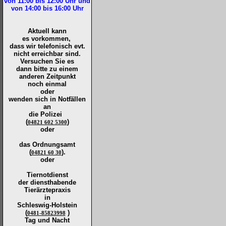
von 11:00 bis 12:00
Uhr und
von 14:00 bis 16:00
Uhr
Aktuell kann
es vorkommen,
dass wir telefonisch evt.
nicht erreichbar sind.
Versuchen Sie es
dann bitte zu
einem
anderen Zeitpunkt
noch einmal
oder
wenden sich in Notfällen
an
die
Polizei
(
)
04821 602 5300
oder
das Ordnungsamt
(
).
04821 60 30
oder
Tiernotdienst
der
diensthabende
Tierärztepraxis
in
Schleswig-Holstein
(
)
0481-85823998
Tag und Nacht