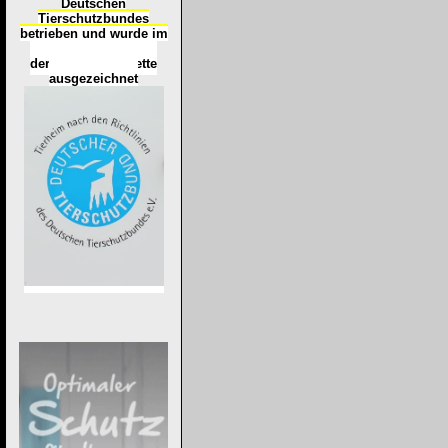
Deutschen
Tierschutzbundes
betrieben und wurde im
Okt
ober 2016
mit
d
er
Tierheimplakette
ausgezeichnet