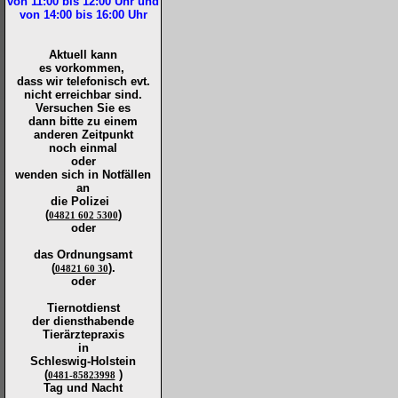
von 11:00 bis 12:00
Uhr und
von 14:00 bis 16:00
Uhr
Aktuell kann
es vorkommen,
dass wir telefonisch evt.
nicht erreichbar sind.
Versuchen Sie es
dann bitte zu
einem
anderen Zeitpunkt
noch einmal
oder
wenden sich in Notfällen
an
die
Polizei
(
)
04821 602 5300
oder
das Ordnungsamt
(
).
04821 60 30
oder
Tiernotdienst
der
diensthabende
Tierärztepraxis
in
Schleswig-Holstein
(
)
0481-85823998
Tag und Nacht