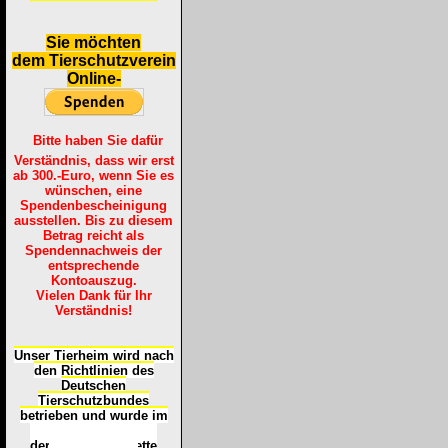
S
ie möchten
dem Tierschutzverein
Online-
Bitte haben Sie dafür
Verständnis, dass wir erst
ab 300.-Euro, wenn Sie es
wünschen, eine
Spendenbescheinigung
ausstellen. Bis zu diesem
Betrag reicht als
Spendennachweis der
entsprechende
Kontoauszug.
Vielen Dank für Ihr
Verständnis!
Unser Tierheim wird nach
den Richtlinien des
Deutschen
Tierschutzbundes
betrieben und wurde im
Okt
ober 2016
mit
d
er
Tierheimplakette