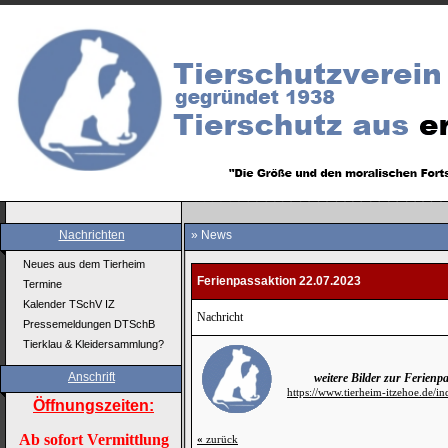
Nachrichten
» News
Neues aus dem Tierheim
Ferienpassaktion 22.07.2023
Termine
Kalender TSchV IZ
Nachricht
Pressemeldungen DTSchB
Tierklau & Kleidersammlung?
Anschrift
weitere Bilder zur Ferienp
https://www.tierheim-itzehoe.de/i
Öffnungszeiten:
Ab sofort Vermittlung
«
zurück