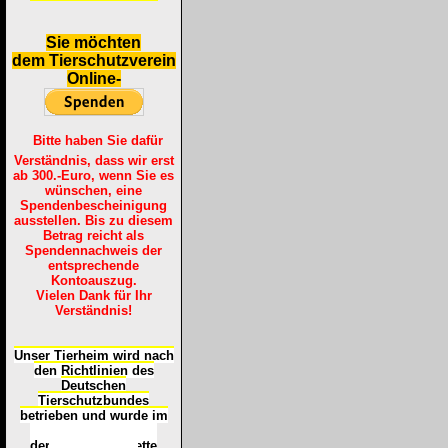
S
ie möchten
dem Tierschutzverein
Online-
Bitte haben Sie dafür
Verständnis, dass wir erst
ab 300.-Euro, wenn Sie es
wünschen, eine
Spendenbescheinigung
ausstellen. Bis zu diesem
Betrag reicht als
Spendennachweis der
entsprechende
Kontoauszug.
Vielen Dank für Ihr
Verständnis!
Unser Tierheim wird nach
den Richtlinien des
Deutschen
Tierschutzbundes
betrieben und wurde im
Okt
ober 2016
mit
d
er
Tierheimplakette