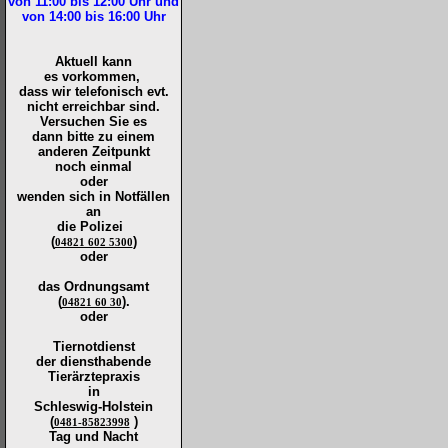
von 11:00 bis 12:00
Uhr und
von 14:00 bis 16:00
Uhr
Aktuell kann
es vorkommen,
dass wir telefonisch evt.
nicht erreichbar sind.
Versuchen Sie es
dann bitte zu
einem
anderen Zeitpunkt
noch einmal
oder
wenden sich in Notfällen
an
die
Polizei
(
)
04821 602 5300
oder
das Ordnungsamt
(
).
04821 60 30
oder
Tiernotdienst
der
diensthabende
Tierärztepraxis
in
Schleswig-Holstein
(
)
0481-85823998
Tag und Nacht