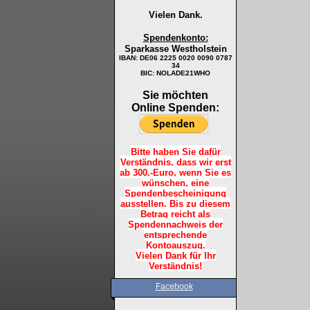
Vielen Dank.
Spendenkonto:
Sparkasse Westholstein
IBAN:
DE06 2225 0020 0090 0787
34
BIC: NOLADE21WHO
Sie möchten
Online Spenden:
Bitte haben Sie dafür
Verständnis, dass wir erst
ab 300.-Euro, wenn Sie es
wünschen, eine
Spendenbescheinigung
ausstellen. Bis zu diesem
Betrag reicht als
Spendennachweis der
entsprechende
Kontoauszug.
Vielen Dank für Ihr
Verständnis!
Facebook