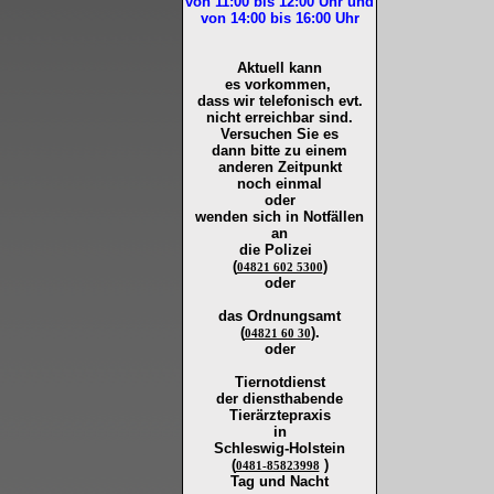
von 11:00 bis 12:00
Uhr und
von 14:00 bis 16:00
Uhr
Aktuell kann
es vorkommen,
dass wir telefonisch evt.
nicht erreichbar sind.
Versuchen Sie es
dann bitte zu
einem
anderen Zeitpunkt
noch einmal
oder
wenden sich in Notfällen
an
die
Polizei
(
)
04821 602 5300
oder
das Ordnungsamt
(
).
04821 60 30
oder
Tiernotdienst
der
diensthabende
Tierärztepraxis
in
Schleswig-Holstein
(
)
0481-85823998
Tag und Nacht