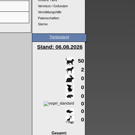
Unsere Tiere
Vermisst / Gefunden
Vermittlungshilfe
Patenschaften
Sterne
Tierbestand
Stand: 06
.08.2026
50
2
0
0
0
0
0
0
Gesamt: