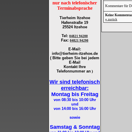
nur nach telefonischer
Kommentare für De
Terminabsprache
Keine Kommenta
Tierheim Itzehoe
«
zurück
Hafenstraße 19
25524 Itzehoe
Tel
:
04821 94200
Fax
:
04821 94290
E-Mail:
info@tierheim-itzehoe.de
( Bitte geben Sie bei jedem
E-Mail
Kontakt Ihre
Telefonnummer an
)
Wir sind telefonisch
erreichbar:
Montag bis Freitag
von 08:30 bis 10:00
Uhr
und
von 14:00 bis 16:00
Uhr
sowie
Samstag & Sonntag