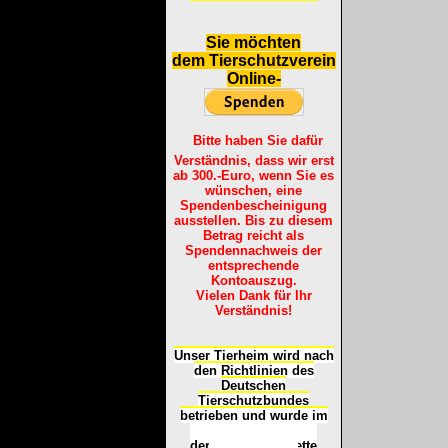
S
ie möchten
dem Tierschutzverein
Online-
Bitte haben Sie dafür
Verständnis, dass wir erst
ab 300.-Euro, wenn Sie es
wünschen, eine
Spendenbescheinigung
ausstellen. Bis zu diesem
Betrag reicht als
Spendennachweis der
entsprechende
Kontoauszug.
Vielen Dank für Ihr
Verständnis!
Unser Tierheim wird nach
den Richtlinien des
Deutschen
Tierschutzbundes
betrieben und wurde im
Okt
ober 2016
mit
d
er
Tierheimplakette