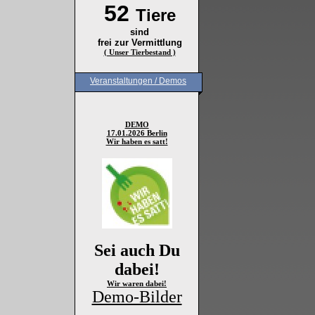
52
Tiere
sind
frei zur Vermittlung
( Unser Tierbestand )
Veranstaltungen / Demos
DEMO
17.01.2026 Berlin
Wir haben es satt!
Sei auch Du
dabei!
Wir waren dabei!
Demo-Bilder