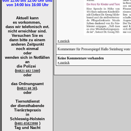
von 11:00 bis 12:00
Uhr und
von 14:00 bis 16:00
Uhr
Aktuell kann
es vorkommen,
dass wir telefonisch evt.
nicht erreichbar sind.
Versuchen Sie es
dann bitte zu
einem
«
zurück
anderen Zeitpunkt
noch einmal
Kommentare für Pressespiegel Hallo Steinburg vom
oder
wenden sich in Notfällen
Keine Kommentare vorhanden
an
«
zurück
die
Polizei
(
)
04821 602 5300
oder
das Ordnungsamt
(
).
04821 60 30
oder
Tiernotdienst
der
diensthabende
Tierärztepraxis
in
Schleswig-Holstein
(
)
0481-85823998
Tag und Nacht