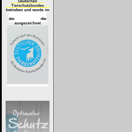
Deutschen
Tierschutzbundes
betrieben und wurde im
Okt
ober 2016
mit
d
er
Tierheimplakette
ausgezeichnet