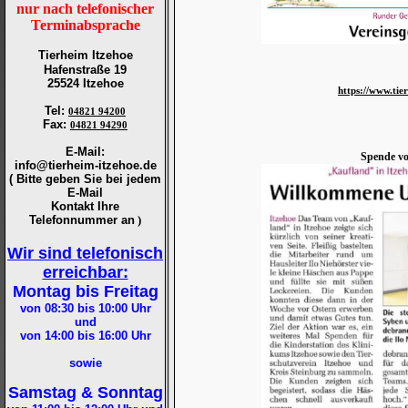
nur nach telefonischer
Terminabsprache
Tierheim Itzehoe
Hafenstraße 19
25524 Itzehoe
https://www.tie
Tel
:
04821 94200
Fax
:
04821 94290
E-Mail:
Spende vo
info@tierheim-itzehoe.de
( Bitte geben Sie bei jedem
E-Mail
Kontakt Ihre
Telefonnummer an
)
Wir sind telefonisch
erreichbar:
Montag bis Freitag
von 08:30 bis 10:00
Uhr
und
von 14:00 bis 16:00
Uhr
sowie
Samstag & Sonntag