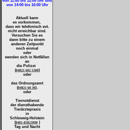
von 11:00 bis 12:00
Uhr und
von 14:00 bis 16:00
Uhr
Aktuell kann
es vorkommen,
dass wir telefonisch evt.
nicht erreichbar sind.
Versuchen Sie es
dann bitte zu
einem
anderen Zeitpunkt
noch einmal
oder
wenden sich in Notfällen
an
die
Polizei
(
)
04821 602 5300
oder
das Ordnungsamt
(
).
04821 60 30
oder
Tiernotdienst
der
diensthabende
Tierärztepraxis
in
Schleswig-Holstein
(
)
0481-85823998
Tag und Nacht