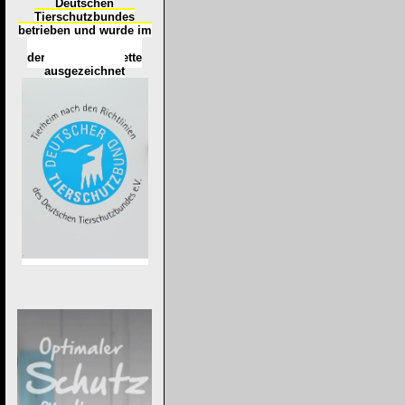
Deutschen
Tierschutzbundes
betrieben und wurde im
Okt
ober 2016
mit
d
er
Tierheimplakette
ausgezeichnet