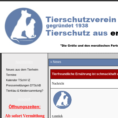
Nachrichten
» News
Neues aus dem Tierheim
Tierfreundliche Ernährung ist schmackhaft
Termine
Kalender TSchV IZ
Nachricht
Pressemeldungen DTSchB
Tierklau & Kleidersammlung?
Anschrift
Öffnungszeiten:
Ab sofort Vermittlung
«
zurück