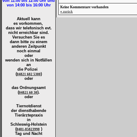
von 11:00 bis 12:00
Uhr und
von 14:00 bis 16:00
Uhr
Keine Kommentare vorhanden
«
zurück
Aktuell kann
es vorkommen,
dass wir telefonisch evt.
nicht erreichbar sind.
Versuchen Sie es
dann bitte zu
einem
anderen Zeitpunkt
noch einmal
oder
wenden sich in Notfällen
an
die
Polizei
(
)
04821 602 5300
oder
das Ordnungsamt
(
).
04821 60 30
oder
Tiernotdienst
der
diensthabende
Tierärztepraxis
in
Schleswig-Holstein
(
)
0481-85823998
Tag und Nacht