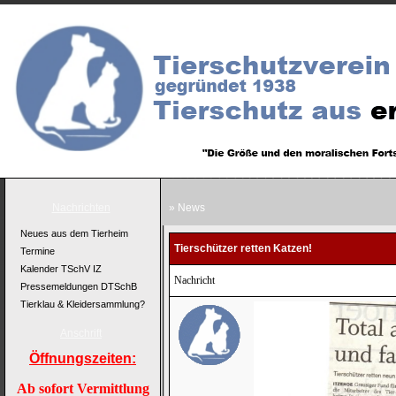
Nachrichten
» News
Neues aus dem Tierheim
Tierschützer retten Katzen!
Termine
Kalender TSchV IZ
Nachricht
Pressemeldungen DTSchB
Tierklau & Kleidersammlung?
Anschrift
Öffnungszeiten:
Ab sofort Vermittlung