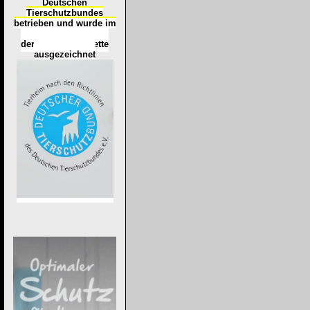
Deutschen
Tierschutzbundes
betrieben und wurde im
Okt
ober 2016
mit
d
er
Tierheimplakette
ausgezeichnet