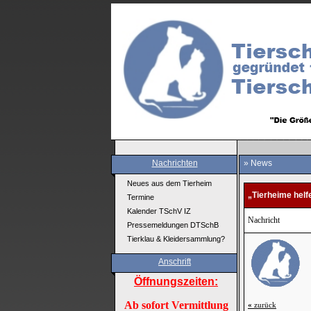
Nachrichten
» News
Neues aus dem Tierheim
„Tierheime helf
Termine
Kalender TSchV IZ
Nachricht
Pressemeldungen DTSchB
Tierklau & Kleidersammlung?
Anschrift
Öffnungszeiten:
Ab sofort Vermittlung
«
zurück