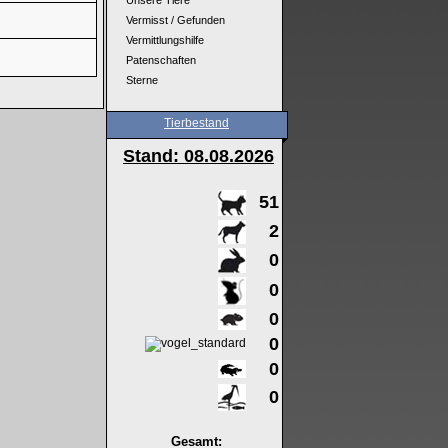
Unsere Tiere
Vermisst / Gefunden
Vermittlungshilfe
Patenschaften
Sterne
Tierbestand
Stand: 08
.08.2026
51
2
0
0
0
0
0
0
Gesamt: