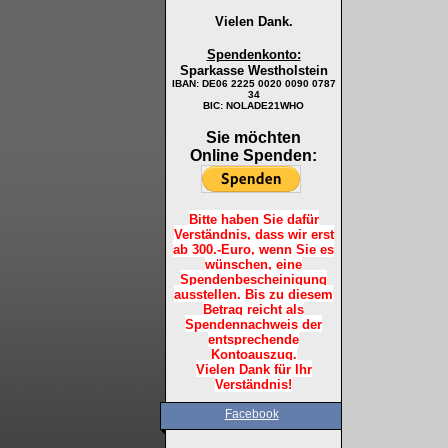
Vielen Dank.
Spendenkonto:
Sparkasse Westholstein
IBAN:
DE06 2225 0020 0090 0787
34
BIC: NOLADE21WHO
Sie möchten
Online Spenden:
Bitte haben Sie dafür
Verständnis, dass wir erst
ab 300.-Euro, wenn Sie es
wünschen, eine
Spendenbescheinigung
ausstellen. Bis zu diesem
Betrag reicht als
Spendennachweis der
entsprechende
Kontoauszug.
Vielen Dank für Ihr
Verständnis!
Facebook