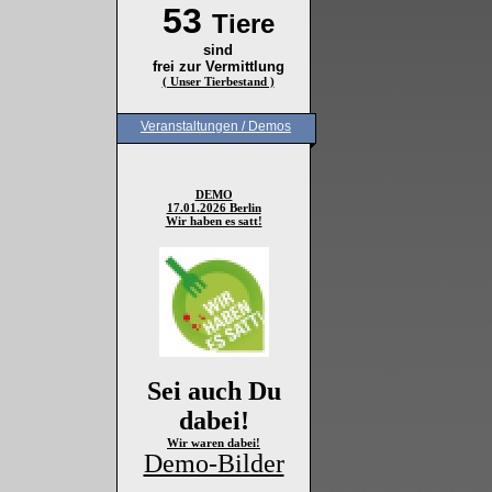
53
Tiere
sind
frei zur Vermittlung
( Unser Tierbestand )
Veranstaltungen / Demos
DEMO
17.01.2026 Berlin
Wir haben es satt!
Sei auch Du
dabei!
Wir waren dabei!
Demo-Bilder