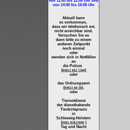
von 11:00 bis 12:00
Uhr und
von 14:00 bis 16:00
Uhr
Aktuell kann
es vorkommen,
dass wir telefonisch evt.
nicht erreichbar sind.
Versuchen Sie es
dann bitte zu
einem
anderen Zeitpunkt
noch einmal
oder
wenden sich in Notfällen
an
die
Polizei
(
)
04821 602 5300
oder
das Ordnungsamt
(
).
04821 60 30
oder
Tiernotdienst
der
diensthabende
Tierärztepraxis
in
Schleswig-Holstein
(
)
0481-85823998
Tag und Nacht