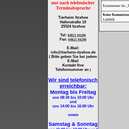
nur nach telefonischer
Kommentare für „Ti
Terminabsprache
Keine Kommenta
Tierheim Itzehoe
«
zurück
Hafenstraße 19
25524 Itzehoe
Tel
:
04821 94200
Fax
:
04821 94290
E-Mail:
info@tierheim-itzehoe.de
( Bitte geben Sie bei jedem
E-Mail
Kontakt Ihre
Telefonnummer an
)
Wir sind telefonisch
erreichbar:
Montag bis Freitag
von 08:30 bis 10:00
Uhr
und
von 14:00 bis 16:00
Uhr
sowie
Samstag & Sonntag