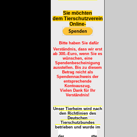
S
ie möchten
dem Tierschutzverein
Online-
Bitte haben Sie dafür
Verständnis, dass wir erst
ab 300.-Euro, wenn Sie es
wünschen, eine
Spendenbescheinigung
ausstellen. Bis zu diesem
Betrag reicht als
Spendennachweis der
entsprechende
Kontoauszug.
Vielen Dank für Ihr
Verständnis!
Unser Tierheim wird nach
den Richtlinien des
Deutschen
Tierschutzbundes
betrieben und wurde im
Okt
ober 2016
mit
d
er
Tierheimplakette