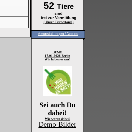
52
Tiere
sind
frei zur Vermittlung
( Unser Tierbestand )
Veranstaltungen / Demos
DEMO
17.01.2026 Berlin
Wir haben es satt!
Sei auch Du
dabei!
Wir waren dabei!
Demo-Bilder