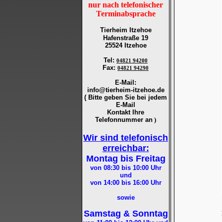
nur nach telefonischer
Terminabsprache
Tierheim Itzehoe
Hafenstraße 19
25524 Itzehoe
Tel
:
04821 94200
Fax
:
04821 94290
E-Mail:
info@tierheim-itzehoe.de
( Bitte geben Sie bei jedem
E-Mail
Kontakt Ihre
Telefonnummer an
)
Wir sind telefonisch
erreichbar:
Montag bis Freitag
von 08:30 bis 10:00
Uhr
und
von 14:00 bis 16:00
Uhr
sowie
Samstag & Sonntag