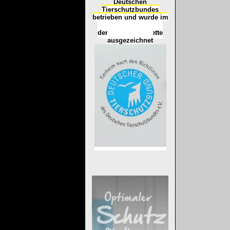
Deutschen
Tierschutzbundes
betrieben und wurde im
Okt
ober 2016
mit
d
er
Tierheimplakette
ausgezeichnet