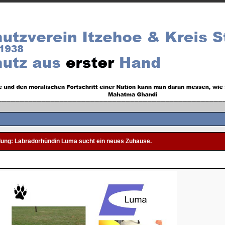
lung: Labradorhündin Luma sucht ein neues Zuhause.