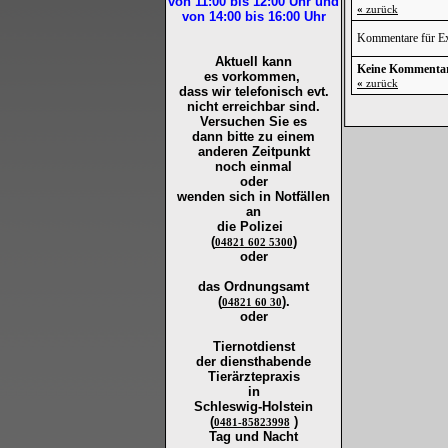
von 11:00 bis 12:00
Uhr und
«
zurück
von 14:00 bis 16:00
Uhr
Kommentare für Ex
Aktuell kann
Keine Kommenta
es vorkommen,
«
zurück
dass wir telefonisch evt.
nicht erreichbar sind.
Versuchen Sie es
dann bitte zu
einem
anderen Zeitpunkt
noch einmal
oder
wenden sich in Notfällen
an
die
Polizei
(
)
04821 602 5300
oder
das Ordnungsamt
(
).
04821 60 30
oder
Tiernotdienst
der
diensthabende
Tierärztepraxis
in
Schleswig-Holstein
(
)
0481-85823998
Tag und Nacht