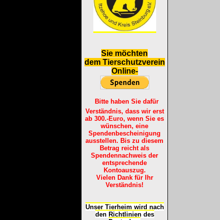
S
ie möchten
dem Tierschutzverein
Online-
Bitte haben Sie dafür
Verständnis, dass wir erst
ab 300.-Euro, wenn Sie es
wünschen, eine
Spendenbescheinigung
ausstellen. Bis zu diesem
Betrag reicht als
Spendennachweis der
entsprechende
Kontoauszug.
Vielen Dank für Ihr
Verständnis!
Unser Tierheim wird nach
den Richtlinien des