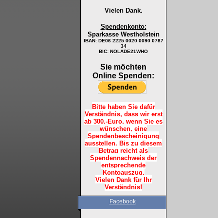
Vielen Dank.
Spendenkonto:
Sparkasse Westholstein
IBAN:
DE06 2225 0020 0090 0787
34
BIC: NOLADE21WHO
Sie möchten
Online Spenden:
Bitte haben Sie dafür
Verständnis, dass wir erst
ab 300.-Euro, wenn Sie es
wünschen, eine
Spendenbescheinigung
ausstellen. Bis zu diesem
Betrag reicht als
Spendennachweis der
entsprechende
Kontoauszug.
Vielen Dank für Ihr
Verständnis!
Facebook