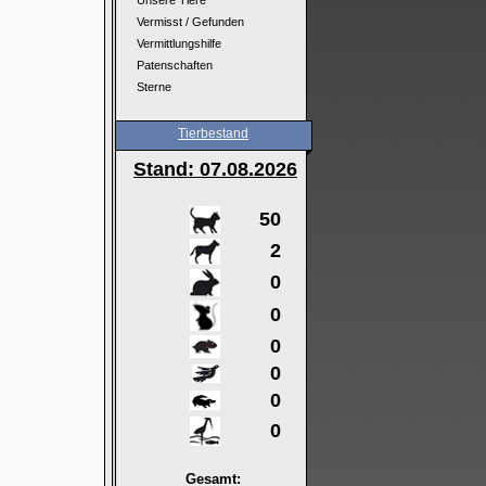
Unsere Tiere
Vermisst / Gefunden
Vermittlungshilfe
Patenschaften
Sterne
Tierbestand
Stand: 07
.08.2026
50
2
0
0
0
0
0
0
Gesamt: