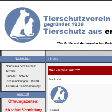
Nachrichten
» News
Neues aus dem Tierheim
Wer vermisst mich??
Termine
Kalender TSchV IZ
Nachricht
Pressemeldungen DTSchB
Tierklau & Kleidersammlung?
Anschrift
Öffnungszeiten:
Ab sofort Vermittlung
«
zurück