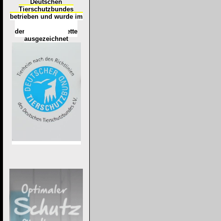
Deutschen
Tierschutzbundes
betrieben und wurde im
Okt
ober 2016
mit
d
er
Tierheimplakette
ausgezeichnet