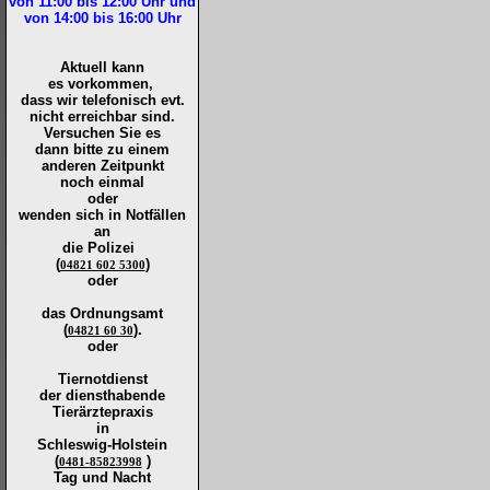
von 11:00 bis 12:00
Uhr und
von 14:00 bis 16:00
Uhr
Aktuell kann
es vorkommen,
dass wir telefonisch evt.
nicht erreichbar sind.
Versuchen Sie es
dann bitte zu
einem
anderen Zeitpunkt
noch einmal
oder
wenden sich in Notfällen
an
die
Polizei
(
)
04821 602 5300
oder
das Ordnungsamt
(
).
04821 60 30
oder
Tiernotdienst
der
diensthabende
Tierärztepraxis
in
Schleswig-Holstein
(
)
0481-85823998
Tag und Nacht