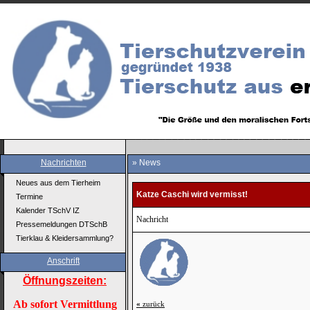
Nachrichten
» News
Neues aus dem Tierheim
Katze Caschi wird vermisst!
Termine
Kalender TSchV IZ
Nachricht
Pressemeldungen DTSchB
Tierklau & Kleidersammlung?
Anschrift
Öffnungszeiten:
Ab sofort Vermittlung
«
zurück