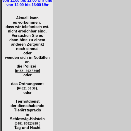
von 11:00 bis 12:00
Uhr und
von 14:00 bis 16:00
Uhr
Aktuell kann
es vorkommen,
dass wir telefonisch evt.
nicht erreichbar sind.
Versuchen Sie es
dann bitte zu
einem
anderen Zeitpunkt
noch einmal
oder
wenden sich in Notfällen
an
die
Polizei
(
)
04821 602 5300
oder
das Ordnungsamt
(
).
04821 60 30
oder
Tiernotdienst
der
diensthabende
Tierärztepraxis
in
Schleswig-Holstein
(
)
0481-85823998
Tag und Nacht