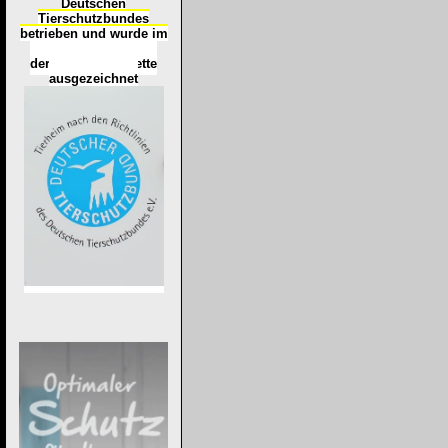
Deutschen
Tierschutzbundes
betrieben und wurde im
Okt
ober 2016
mit
d
er
Tierheimplakette
ausgezeichnet