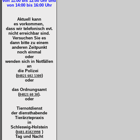
von 11:00 bis 12:00
Uhr und
von 14:00 bis 16:00
Uhr
Aktuell kann
es vorkommen,
dass wir telefonisch evt.
nicht erreichbar sind.
Versuchen Sie es
dann bitte zu
einem
anderen Zeitpunkt
noch einmal
oder
wenden sich in Notfällen
an
die
Polizei
(
)
04821 602 5300
oder
das Ordnungsamt
(
).
04821 60 30
oder
Tiernotdienst
der
diensthabende
Tierärztepraxis
in
Schleswig-Holstein
(
)
0481-85823998
Tag und Nacht