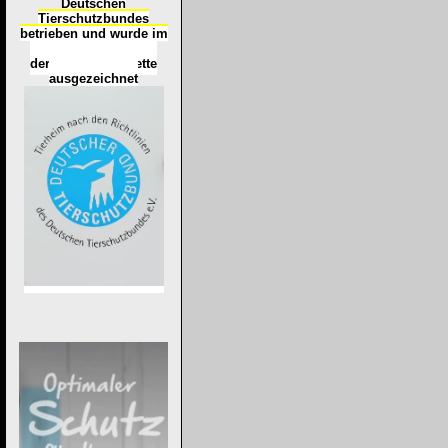
Deutschen
Tierschutzbundes
betrieben und wurde im
Okt
ober 2016
mit
d
er
Tierheimplakette
ausgezeichnet