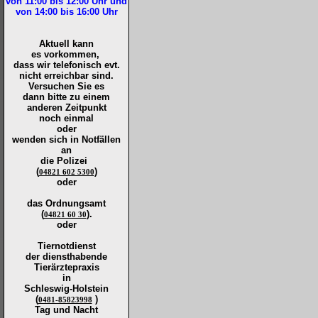
von 11:00 bis 12:00
Uhr und
von 14:00 bis 16:00
Uhr
Aktuell kann
es vorkommen,
dass wir telefonisch evt.
nicht erreichbar sind.
Versuchen Sie es
dann bitte zu
einem
anderen Zeitpunkt
noch einmal
oder
wenden sich in Notfällen
an
die
Polizei
(
)
04821 602 5300
oder
das Ordnungsamt
(
).
04821 60 30
oder
Tiernotdienst
der
diensthabende
Tierärztepraxis
in
Schleswig-Holstein
(
)
0481-85823998
Tag und Nacht