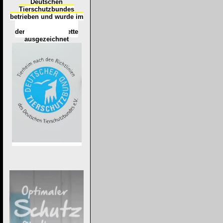
Deutschen
Tierschutzbundes
betrieben und wurde im
Okt
ober 2016
mit
d
er
Tierheimplakette
ausgezeichnet