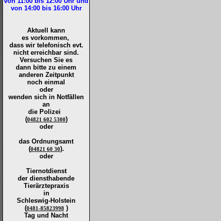
von 11:00 bis 12:00
Uhr und
von 14:00 bis 16:00
Uhr
Aktuell kann
es vorkommen,
dass wir telefonisch evt.
nicht erreichbar sind.
Versuchen Sie es
dann bitte zu
einem
anderen Zeitpunkt
noch einmal
oder
wenden sich in Notfällen
an
die
Polizei
(
)
04821 602 5300
oder
das Ordnungsamt
(
).
04821 60 30
oder
Tiernotdienst
der
diensthabende
Tierärztepraxis
in
Schleswig-Holstein
(
)
0481-85823998
Tag und Nacht