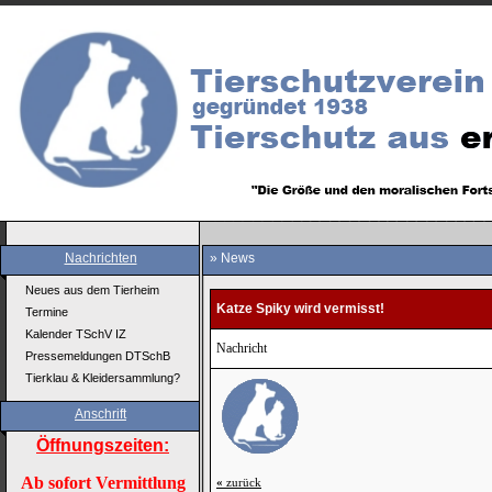
Nachrichten
» News
Neues aus dem Tierheim
Katze Spiky wird vermisst!
Termine
Kalender TSchV IZ
Nachricht
Pressemeldungen DTSchB
Tierklau & Kleidersammlung?
Anschrift
Öffnungszeiten:
Ab sofort Vermittlung
«
zurück