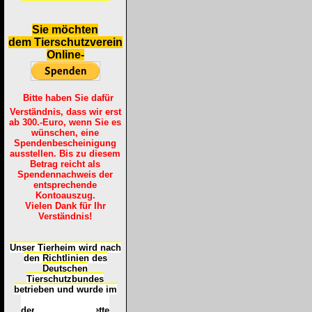
S
ie möchten
dem Tierschutzverein
Online-
Bitte haben Sie dafür
Verständnis, dass wir erst
ab 300.-Euro, wenn Sie es
wünschen, eine
Spendenbescheinigung
ausstellen. Bis zu diesem
Betrag reicht als
Spendennachweis der
entsprechende
Kontoauszug.
Vielen Dank für Ihr
Verständnis!
Unser Tierheim wird nach
den Richtlinien des
Deutschen
Tierschutzbundes
betrieben und wurde im
Okt
ober 2016
mit
d
er
Tierheimplakette