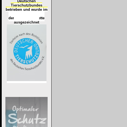
Deutschen
Tierschutzbundes
betrieben und wurde im
Okt
ober 2016
mit
d
er
Tierheimplakette
ausgezeichnet