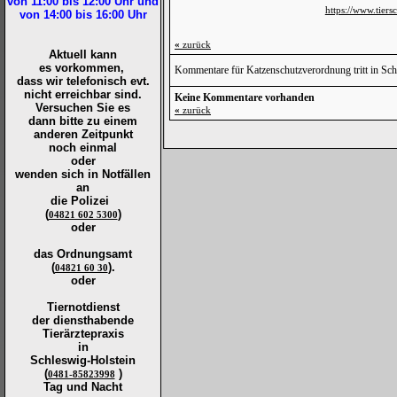
von 11:00 bis 12:00
Uhr und
https://www.tiersc
von 14:00 bis 16:00
Uhr
«
zurück
Aktuell kann
es vorkommen,
Kommentare für Katzenschutzverordnung tritt in Sch
dass wir telefonisch evt.
nicht erreichbar sind.
Keine Kommentare vorhanden
Versuchen Sie es
«
zurück
dann bitte zu
einem
anderen Zeitpunkt
noch einmal
oder
wenden sich in Notfällen
an
die
Polizei
(
)
04821 602 5300
oder
das Ordnungsamt
(
).
04821 60 30
oder
Tiernotdienst
der
diensthabende
Tierärztepraxis
in
Schleswig-Holstein
(
)
0481-85823998
Tag und Nacht