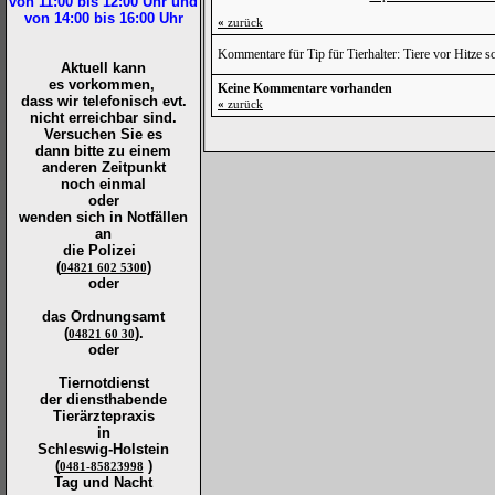
von 11:00 bis 12:00
Uhr und
von 14:00 bis 16:00
Uhr
«
zurück
Kommentare für Tip für Tierhalter: Tiere vor Hitze s
Aktuell kann
es vorkommen,
Keine Kommentare vorhanden
dass wir telefonisch evt.
«
zurück
nicht erreichbar sind.
Versuchen Sie es
dann bitte zu
einem
anderen Zeitpunkt
noch einmal
oder
wenden sich in Notfällen
an
die
Polizei
(
)
04821 602 5300
oder
das Ordnungsamt
(
).
04821 60 30
oder
Tiernotdienst
der
diensthabende
Tierärztepraxis
in
Schleswig-Holstein
(
)
0481-85823998
Tag und Nacht