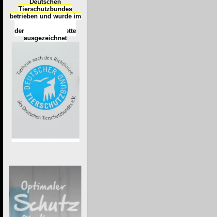
Deutschen
Tierschutzbundes
betrieben und wurde im
Okt
ober 2016
mit
d
er
Tierheimplakette
ausgezeichnet