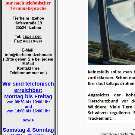
nur nach telefonischer
Terminabsprache
Tierheim Itzehoe
Hafenstraße 19
25524 Itzehoe
Tel
:
04821 94200
Fax
:
04821 94290
E-Mail:
info@tierheim-itzehoe.de
( Bitte geben Sie bei jedem
E-Mail
Kontakt Ihre
Telefonnummer an
)
Wir sind telefonisch
erreichbar:
Montag bis Freitag
von 08:30 bis 10:00
Uhr
und
von 14:00 bis 16:00
Uhr
sowie
Samstag & Sonntag
w
https://www.tierschutz