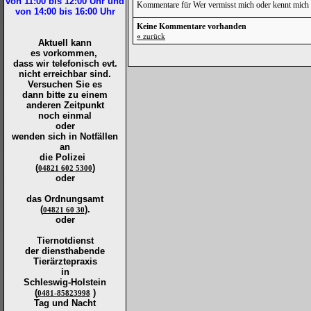
von 11:00 bis 12:00
Uhr und
Kommentare für Wer vermisst mich oder kennt mich 
von 14:00 bis 16:00
Uhr
Keine Kommentare vorhanden
«
zurück
Aktuell kann
es vorkommen,
dass wir telefonisch evt.
nicht erreichbar sind.
Versuchen Sie es
dann bitte zu
einem
anderen Zeitpunkt
noch einmal
oder
wenden sich in Notfällen
an
die
Polizei
(
)
04821 602 5300
oder
das Ordnungsamt
(
).
04821 60 30
oder
Tiernotdienst
der
diensthabende
Tierärztepraxis
in
Schleswig-Holstein
(
)
0481-85823998
Tag und Nacht