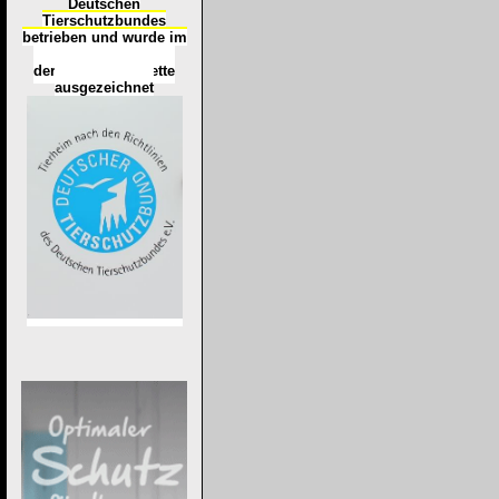
Deutschen
Tierschutzbundes
betrieben und wurde im
Okt
ober 2016
mit
d
er
Tierheimplakette
ausgezeichnet