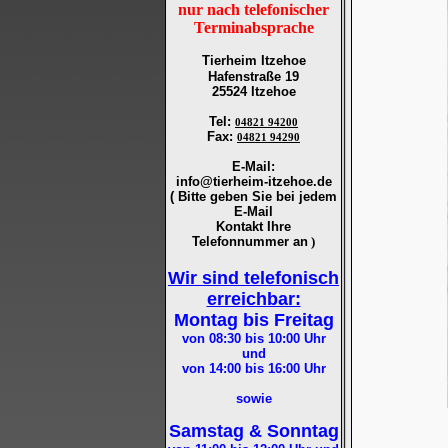
nur nach telefonischer
Terminabsprache
Tierheim Itzehoe
Hafenstraße 19
25524 Itzehoe
Tel
:
04821 94200
Fax
:
04821 94290
E-Mail:
info@tierheim-itzehoe.de
( Bitte geben Sie bei jedem
E-Mail
Kontakt Ihre
Telefonnummer an
)
Wir sind telefonisch
erreichbar:
Montag bis Freitag
von 08:30 bis 10:00
Uhr
und
von 14:00 bis 16:00
Uhr
sowie
Samstag & Sonntag