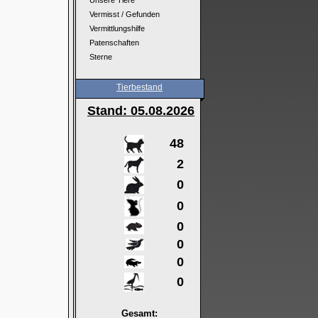
Unsere Tiere
Vermisst / Gefunden
Vermittlungshilfe
Patenschaften
Sterne
Tierbestand
Stand: 05
.08.2026
48
2
0
0
0
0
0
0
Gesamt: