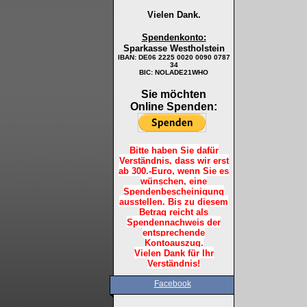
Vielen Dank.
Spendenkonto:
Sparkasse Westholstein
IBAN:
DE06 2225 0020 0090 0787
34
BIC: NOLADE21WHO
Sie möchten
Online Spenden:
Bitte haben Sie dafür
Verständnis, dass wir erst
ab 300.-Euro, wenn Sie es
wünschen, eine
Spendenbescheinigung
ausstellen. Bis zu diesem
Betrag reicht als
Spendennachweis der
entsprechende
Kontoauszug.
Vielen Dank für Ihr
Verständnis!
Facebook