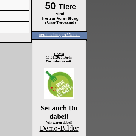
50
Tiere
sind
frei zur Vermittlung
( Unser Tierbestand )
Veranstaltungen / Demos
DEMO
17.01.2026 Berlin
Wir haben es satt!
Sei auch Du
dabei!
Wir waren dabei!
Demo-Bilder