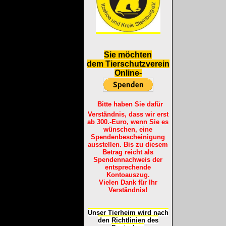
S
ie möchten
dem Tierschutzverein
Online-
Bitte haben Sie dafür
Verständnis, dass wir erst
ab 300.-Euro, wenn Sie es
wünschen, eine
Spendenbescheinigung
ausstellen. Bis zu diesem
Betrag reicht als
Spendennachweis der
entsprechende
Kontoauszug.
Vielen Dank für Ihr
Verständnis!
Unser Tierheim wird nach
den Richtlinien des