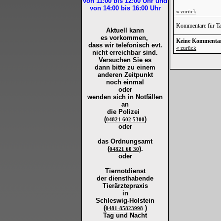
von 11:00 bis 12:00
Uhr und
von 14:00 bis 16:00
Uhr
«
zurück
Kommentare für Ta
Aktuell kann
es vorkommen,
Keine Kommenta
dass wir telefonisch evt.
«
zurück
nicht erreichbar sind.
Versuchen Sie es
dann bitte zu
einem
anderen Zeitpunkt
noch einmal
oder
wenden sich in Notfällen
an
die
Polizei
(
)
04821 602 5300
oder
das Ordnungsamt
(
).
04821 60 30
oder
Tiernotdienst
der
diensthabende
Tierärztepraxis
in
Schleswig-Holstein
(
)
0481-85823998
Tag und Nacht