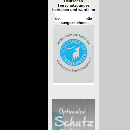
Deutschen
Tierschutzbundes
betrieben und wurde im
Okt
ober 2016
mit
d
er
Tierheimplakette
ausgezeichnet