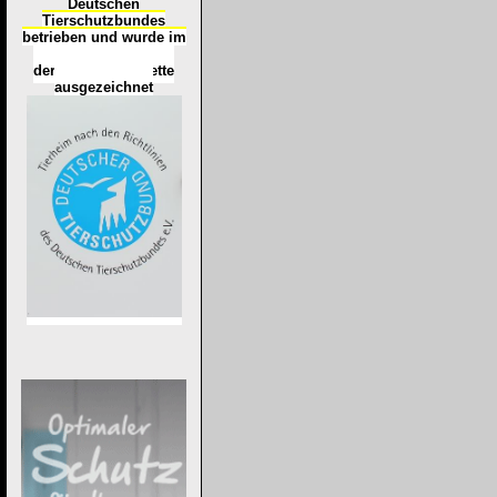
Deutschen
Tierschutzbundes
betrieben und wurde im
Okt
ober 2016
mit
d
er
Tierheimplakette
ausgezeichnet