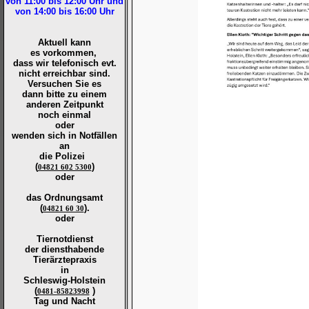
von 11:00 bis 12:00
Uhr und
von 14:00 bis 16:00
Uhr
Aktuell kann
es vorkommen,
dass wir telefonisch evt.
nicht erreichbar sind.
Versuchen Sie es
dann bitte zu
einem
anderen Zeitpunkt
noch einmal
oder
wenden sich in Notfällen
an
die
Polizei
(
)
04821 602 5300
oder
das Ordnungsamt
(
).
04821 60 30
oder
Tiernotdienst
der
diensthabende
Tierärztepraxis
in
Schleswig-Holstein
(
)
0481-85823998
Tag und Nacht