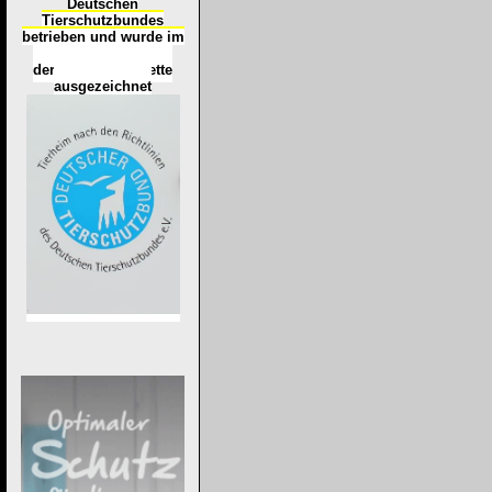
Deutschen
Tierschutzbundes
betrieben und wurde im
Okt
ober 2016
mit
d
er
Tierheimplakette
ausgezeichnet