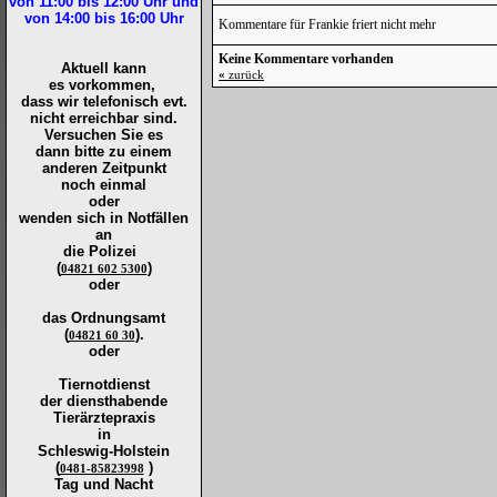
von 11:00 bis 12:00
Uhr und
von 14:00 bis 16:00
Uhr
Kommentare für Frankie friert nicht mehr
Keine Kommentare vorhanden
Aktuell kann
«
zurück
es vorkommen,
dass wir telefonisch evt.
nicht erreichbar sind.
Versuchen Sie es
dann bitte zu
einem
anderen Zeitpunkt
noch einmal
oder
wenden sich in Notfällen
an
die
Polizei
(
)
04821 602 5300
oder
das Ordnungsamt
(
).
04821 60 30
oder
Tiernotdienst
der
diensthabende
Tierärztepraxis
in
Schleswig-Holstein
(
)
0481-85823998
Tag und Nacht