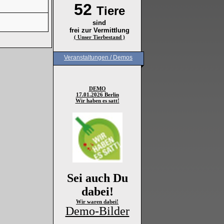
52
Tiere
sind
frei zur Vermittlung
( Unser Tierbestand )
Veranstaltungen / Demos
DEMO
17.01.2026 Berlin
Wir haben es satt!
Sei auch Du
dabei!
Wir waren dabei!
Demo-Bilder