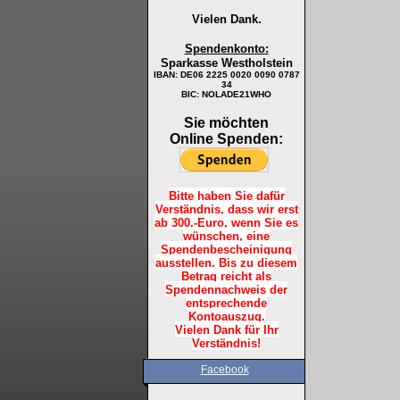
Vielen Dank.
Spendenkonto:
Sparkasse Westholstein
IBAN:
DE06 2225 0020 0090 0787
34
BIC: NOLADE21WHO
Sie möchten
Online Spenden:
Bitte haben Sie dafür
Verständnis, dass wir erst
ab 300.-Euro, wenn Sie es
wünschen, eine
Spendenbescheinigung
ausstellen. Bis zu diesem
Betrag reicht als
Spendennachweis der
entsprechende
Kontoauszug.
Vielen Dank für Ihr
Verständnis!
Facebook