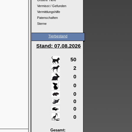
Unsere Tiere
Vermisst / Gefunden
Vermittlungshilfe
Patenschaften
Sterne
Tierbestand
Stand: 07
.08.2026
50
2
0
0
0
0
0
0
Gesamt: