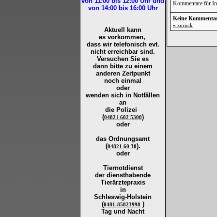
von 11:00 bis 12:00
Uhr und
Kommentare für In 
von 14:00 bis 16:00
Uhr
Keine Kommenta
«
zurück
Aktuell kann
es vorkommen,
dass wir telefonisch evt.
nicht erreichbar sind.
Versuchen Sie es
dann bitte zu
einem
anderen Zeitpunkt
noch einmal
oder
wenden sich in Notfällen
an
die
Polizei
(
)
04821 602 5300
oder
das Ordnungsamt
(
).
04821 60 30
oder
Tiernotdienst
der
diensthabende
Tierärztepraxis
in
Schleswig-Holstein
(
)
0481-85823998
Tag und Nacht