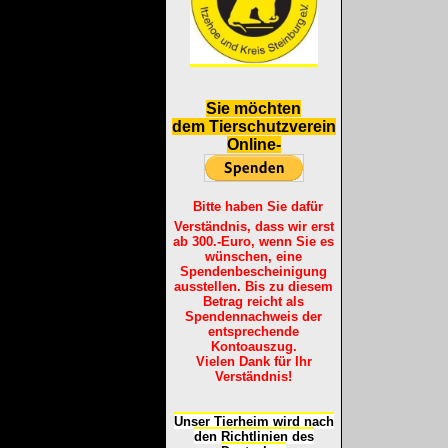
S
ie möchten
dem Tierschutzverein
Online-
Bitte haben Sie dafür
Verständnis, dass wir erst
ab 300.-Euro, wenn Sie es
wünschen, eine
Spendenbescheinigung
ausstellen. Bis zu diesem
Betrag reicht als
Spendennachweis der
entsprechende
Kontoauszug.
Vielen Dank für Ihr
Verständnis!
Unser Tierheim wird nach
den Richtlinien des