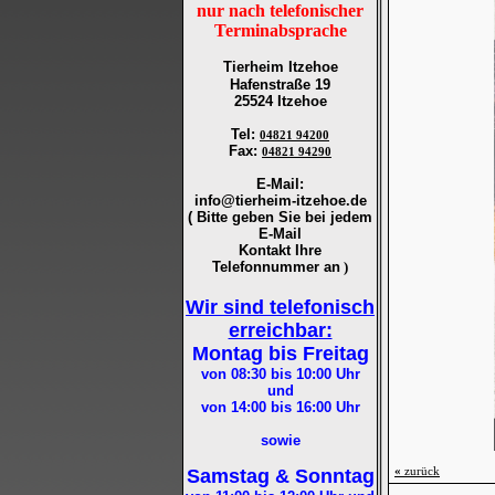
nur nach telefonischer
Terminabsprache
Tierheim Itzehoe
Hafenstraße 19
25524 Itzehoe
Tel
:
04821 94200
Fax
:
04821 94290
E-Mail:
info@tierheim-itzehoe.de
( Bitte geben Sie bei jedem
E-Mail
Kontakt Ihre
Telefonnummer an
)
Wir sind telefonisch
erreichbar:
Montag bis Freitag
von 08:30 bis 10:00
Uhr
und
von 14:00 bis 16:00
Uhr
sowie
«
zurück
Samstag & Sonntag