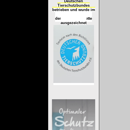
Deutschen
Tierschutzbundes
betrieben und wurde im
Okt
ober 2016
mit
d
er
Tierheimplakette
ausgezeichnet