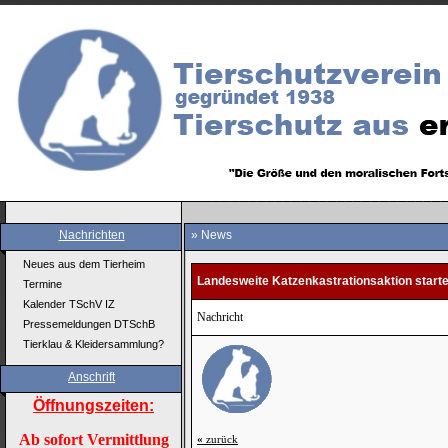
Nachrichten
» News
Neues aus dem Tierheim
Landesweite Katzenkastrationsaktion start
Termine
Kalender TSchV IZ
Nachricht
Pressemeldungen DTSchB
Tierklau & Kleidersammlung?
Anschrift
Öffnungszeiten:
Ab sofort Vermittlung
«
zurück