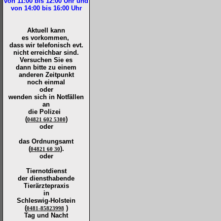
von 11:00 bis 12:00
Uhr und
von 14:00 bis 16:00
Uhr
Aktuell kann
es vorkommen,
dass wir telefonisch evt.
nicht erreichbar sind.
Versuchen Sie es
dann bitte zu
einem
anderen Zeitpunkt
noch einmal
oder
wenden sich in Notfällen
an
die
Polizei
(
)
04821 602 5300
oder
das Ordnungsamt
(
).
04821 60 30
oder
Tiernotdienst
der
diensthabende
Tierärztepraxis
in
Schleswig-Holstein
(
)
0481-85823998
Tag und Nacht