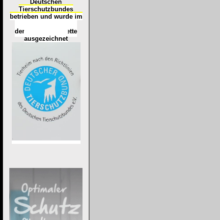
Deutschen
Tierschutzbundes
betrieben und wurde im
Okt
ober 2016
mit
d
er
Tierheimplakette
ausgezeichnet