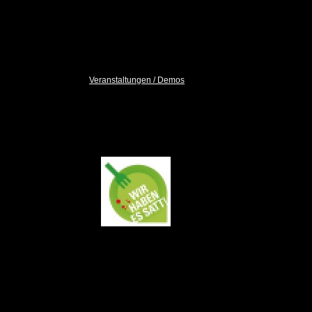
52
Tiere
sind
frei zur Vermittlung
( Unser Tierbestand )
Veranstaltungen / Demos
DEMO
17.01.2026 Berlin
Wir haben es satt!
Sei auch Du
dabei!
Wir waren dabei!
Demo-Bilder