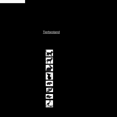
Unsere Tiere
Vermisst / Gefunden
Vermittlungshilfe
Patenschaften
Sterne
Tierbestand
Stand: 06
.08.2026
50
2
0
0
0
0
0
0
Gesamt: