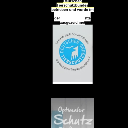
Deutschen
Tierschutzbundes
betrieben und wurde im
Okt
ober 2016
mit
d
er
Tierheimplakette
ausgezeichnet