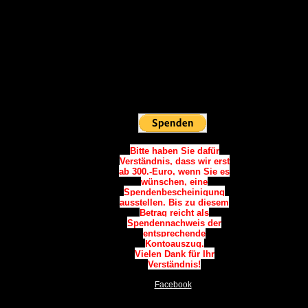
Vielen Dank.
Spendenkonto:
Sparkasse Westholstein
IBAN:
DE06 2225 0020 0090 0787
34
BIC: NOLADE21WHO
Sie möchten
Online Spenden:
Bitte haben Sie dafür
Verständnis, dass wir erst
ab 300.-Euro, wenn Sie es
wünschen, eine
Spendenbescheinigung
ausstellen. Bis zu diesem
Betrag reicht als
Spendennachweis der
entsprechende
Kontoauszug.
Vielen Dank für Ihr
Verständnis!
Facebook