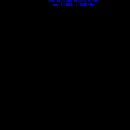
von 11:00 bis 12:00
Uhr und
von 14:00 bis 16:00
Uhr
Aktuell kann
es vorkommen,
dass wir telefonisch evt.
nicht erreichbar sind.
Versuchen Sie es
dann bitte zu
einem
anderen Zeitpunkt
noch einmal
oder
wenden sich in Notfällen
an
die
Polizei
(
)
04821 602 5300
oder
das Ordnungsamt
(
).
04821 60 30
oder
Tiernotdienst
der
diensthabende
Tierärztepraxis
in
Schleswig-Holstein
(
)
0481-85823998
Tag und Nacht