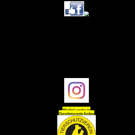
Ihr könnt uns (Tierheim
Itzehoe) jetzt auch
auf
Instagram
folgen !!
Wir freuen uns auf Euch
😊😊😊😊
Mitglied werden im
Tierschutzverein
Itzehoe