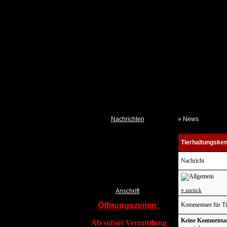
Nachrichten
» News
Neues aus dem Tierheim
Tierhaltungsken
Termine
Kalender TSchV IZ
Nachricht
Pressemeldungen DTSchB
Tierklau & Kleidersammlung?
«
zurück
Anschrift
Öffnungszeiten:
Kommentare für Tie
Keine Kommenta
Ab sofort Vermittlung