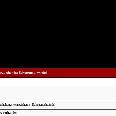
nzeichen ist Etikettenschwindel
rhaltungskennzeichen ist Etikettenschwindel
re vorhanden