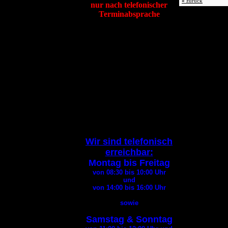
«
zurück
nur nach telefonischer
Terminabsprache
Tierheim Itzehoe
Hafenstraße 19
25524 Itzehoe
Tel
:
04821 94200
Fax
:
04821 94290
E-Mail:
info@tierheim-itzehoe.de
( Bitte geben Sie bei jedem
E-Mail
Kontakt Ihre
Telefonnummer an
)
Wir sind telefonisch
erreichbar:
Montag bis Freitag
von 08:30 bis 10:00
Uhr
und
von 14:00 bis 16:00
Uhr
sowie
Samstag & Sonntag