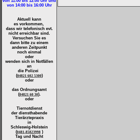
von 11:00 bis 12:00
Uhr und
von 14:00 bis 16:00
Uhr
Aktuell kann
es vorkommen,
dass wir telefonisch evt.
nicht erreichbar sind.
Versuchen Sie es
dann bitte zu
einem
anderen Zeitpunkt
noch einmal
oder
wenden sich in Notfällen
an
die
Polizei
(
)
04821 602 5300
oder
das Ordnungsamt
(
).
04821 60 30
oder
Tiernotdienst
der
diensthabende
Tierärztepraxis
in
Schleswig-Holstein
(
)
0481-85823998
Tag und Nacht