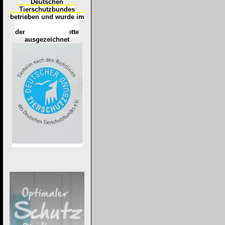
Deutschen
Tierschutzbundes
betrieben und wurde im
Okt
ober 2016
mit
d
er
Tierheimplakette
ausgezeichnet