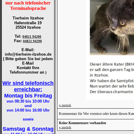
nur nach telefonischer
Terminabsprache
Tierheim Itzehoe
Hafenstraße 19
25524 Itzehoe
Tel
:
04821 94200
Fax
:
04821 94290
E-Mail:
info@tierheim-itzehoe.de
( Bitte geben Sie bei jedem
E-Mail
Kontakt Ihre
Telefonnummer an
)
Wir sind telefonisch
erreichbar:
Montag bis Freitag
von 08:30 bis 10:00
Uhr
«
zurück
und
von 14:00 bis 16:00
Uhr
Kommentare für Wer vermisst oder kennt diesen Kat
sowie
Keine Kommentare vorhanden
«
zurück
Samstag & Sonntag