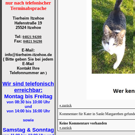
nur nach telefonischer
Terminabsprache
Tierheim Itzehoe
Hafenstraße 19
25524 Itzehoe
Tel
:
04821 94200
Fax
:
04821 94290
E-Mail:
info@tierheim-itzehoe.de
( Bitte geben Sie bei jedem
E-Mail
Kontakt Ihre
Telefonnummer an
)
Wir sind telefonisch
erreichbar:
Montag bis Freitag
von 08:30 bis 10:00
Uhr
«
zurück
und
von 14:00 bis 16:00
Uhr
Kommentare für Kater in Sankt Margarethen gefund
sowie
Keine Kommentare vorhanden
«
zurück
Samstag & Sonntag