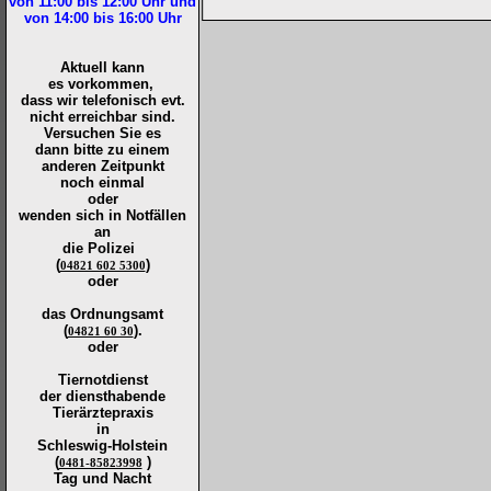
von 11:00 bis 12:00
Uhr und
von 14:00 bis 16:00
Uhr
Aktuell kann
es vorkommen,
dass wir telefonisch evt.
nicht erreichbar sind.
Versuchen Sie es
dann bitte zu
einem
anderen Zeitpunkt
noch einmal
oder
wenden sich in Notfällen
an
die
Polizei
(
)
04821 602 5300
oder
das Ordnungsamt
(
).
04821 60 30
oder
Tiernotdienst
der
diensthabende
Tierärztepraxis
in
Schleswig-Holstein
(
)
0481-85823998
Tag und Nacht