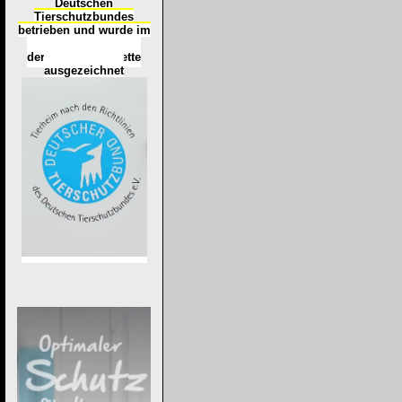
Deutschen
Tierschutzbundes
betrieben und wurde im
Okt
ober 2016
mit
d
er
Tierheimplakette
ausgezeichnet