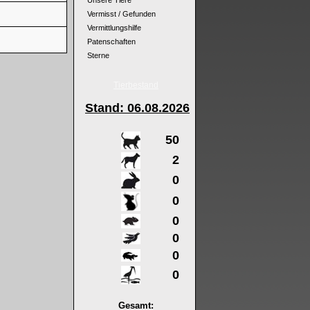
Unsere Tiere
Vermisst / Gefunden
Vermittlungshilfe
Patenschaften
Sterne
Tierbestand
Stand: 06
.08.2026
50
2
0
0
0
0
0
0
Gesamt: