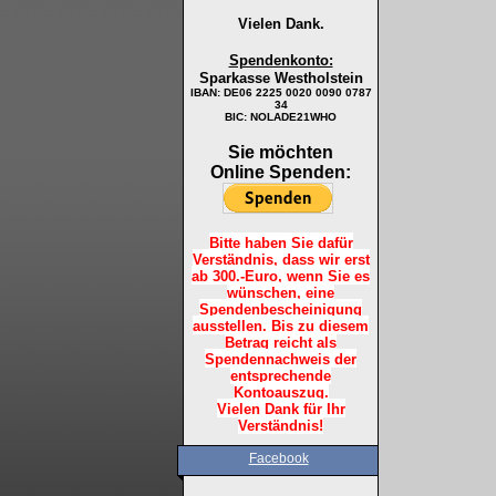
Vielen Dank.
Spendenkonto:
Sparkasse Westholstein
IBAN:
DE06 2225 0020 0090 0787
34
BIC: NOLADE21WHO
Sie möchten
Online Spenden:
Bitte haben Sie dafür
Verständnis, dass wir erst
ab 300.-Euro, wenn Sie es
wünschen, eine
Spendenbescheinigung
ausstellen. Bis zu diesem
Betrag reicht als
Spendennachweis der
entsprechende
Kontoauszug.
Vielen Dank für Ihr
Verständnis!
Facebook