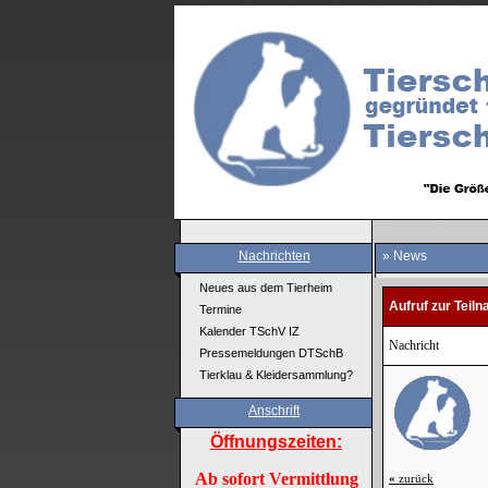
Nachrichten
» News
Neues aus dem Tierheim
Aufruf zur Tei
Termine
Kalender TSchV IZ
Nachricht
Pressemeldungen DTSchB
Tierklau & Kleidersammlung?
Anschrift
Öffnungszeiten:
Ab sofort Vermittlung
«
zurück