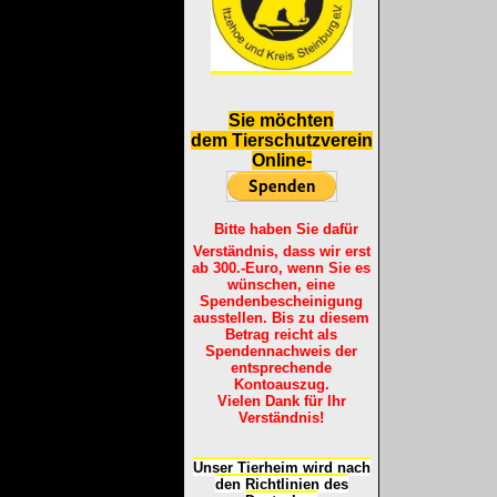
S
ie möchten
dem Tierschutzverein
Online-
Bitte haben Sie dafür
Verständnis, dass wir erst
ab 300.-Euro, wenn Sie es
wünschen, eine
Spendenbescheinigung
ausstellen. Bis zu diesem
Betrag reicht als
Spendennachweis der
entsprechende
Kontoauszug.
Vielen Dank für Ihr
Verständnis!
Unser Tierheim wird nach
den Richtlinien des