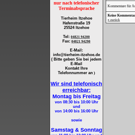
nur nach telefonischer
Kommentare für Au
Terminabsprache
Keine Kommenta
Tierheim Itzehoe
«
zurück
Hafenstraße 19
25524 Itzehoe
Tel
:
04821 94200
Fax
:
04821 94290
E-Mail:
info@tierheim-itzehoe.de
( Bitte geben Sie bei jedem
E-Mail
Kontakt Ihre
Telefonnummer an
)
Wir sind telefonisch
erreichbar:
Montag bis Freitag
von 08:30 bis 10:00
Uhr
und
von 14:00 bis 16:00
Uhr
sowie
Samstag & Sonntag