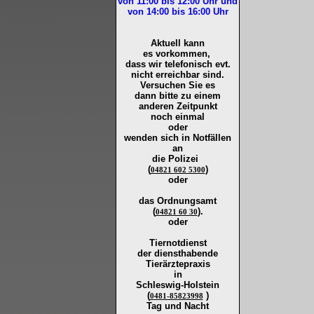
von 11:00 bis 12:00
Uhr und
von 14:00 bis 16:00
Uhr
Aktuell kann
es vorkommen,
dass wir telefonisch evt.
nicht erreichbar sind.
Versuchen Sie es
dann bitte zu
einem
anderen Zeitpunkt
noch einmal
oder
wenden sich in Notfällen
an
die
Polizei
(
)
04821 602 5300
oder
das Ordnungsamt
(
).
04821 60 30
oder
Tiernotdienst
der
diensthabende
Tierärztepraxis
in
Schleswig-Holstein
(
)
0481-85823998
Tag und Nacht