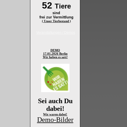
52
Tiere
sind
frei zur Vermittlung
( Unser Tierbestand )
Veranstaltungen / Demos
DEMO
17.01.2026 Berlin
Wir haben es satt!
Sei auch Du
dabei!
Wir waren dabei!
Demo-Bilder