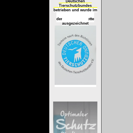
Deutschen
Tierschutzbundes
betrieben und wurde im
Okt
ober 2016
mit
d
er
Tierheimplakette
ausgezeichnet