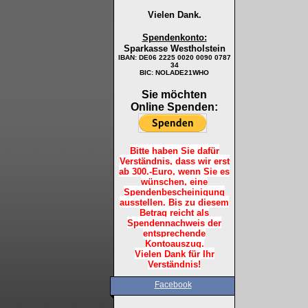
Vielen Dank.
Spendenkonto:
Sparkasse Westholstein
IBAN:
DE06 2225 0020 0090 0787
34
BIC: NOLADE21WHO
Sie möchten
Online Spenden:
Bitte haben Sie dafür
Verständnis, dass wir erst
ab 300.-Euro, wenn Sie es
wünschen, eine
Spendenbescheinigung
ausstellen. Bis zu diesem
Betrag reicht als
Spendennachweis der
entsprechende
Kontoauszug.
Vielen Dank für Ihr
Verständnis!
Facebook