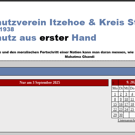
9. 20
Nur am 3 September 2025
<
Mo
Di
Mi
Do
1
2
3
4
8
9
10
11
15
16
17
18
22
23
24
25
29
30
Listenansich