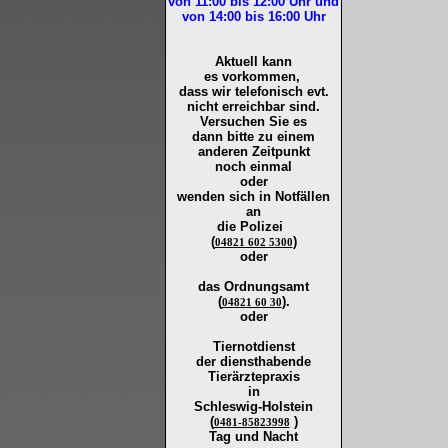
von 11:00 bis 12:00
Uhr und
von 14:00 bis 16:00
Uhr
Aktuell kann
es vorkommen,
dass wir telefonisch evt.
nicht erreichbar sind.
Versuchen Sie es
dann bitte zu
einem
anderen Zeitpunkt
noch einmal
oder
wenden sich in Notfällen
an
die
Polizei
(
)
04821 602 5300
oder
das Ordnungsamt
(
).
04821 60 30
oder
Tiernotdienst
der
diensthabende
Tierärztepraxis
in
Schleswig-Holstein
(
)
0481-85823998
Tag und Nacht