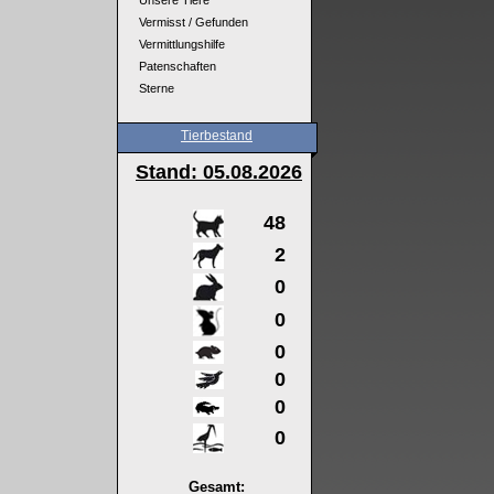
Unsere Tiere
Vermisst / Gefunden
Vermittlungshilfe
Patenschaften
Sterne
Tierbestand
Stand: 05
.08.2026
48
2
0
0
0
0
0
0
Gesamt: