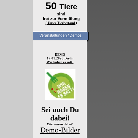
50
Tiere
sind
frei zur Vermittlung
( Unser Tierbestand )
Veranstaltungen / Demos
DEMO
17.01.2026 Berlin
Wir haben es satt!
Sei auch Du
dabei!
Wir waren dabei!
Demo-Bilder