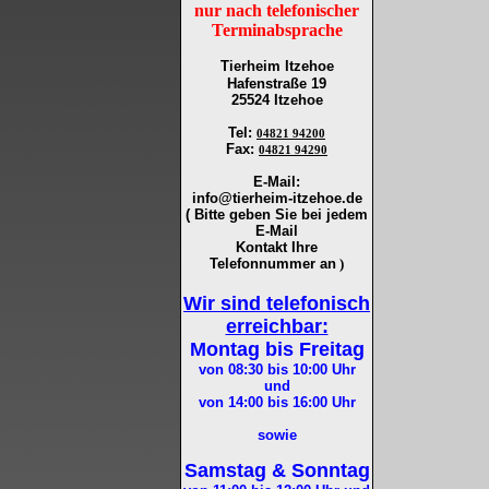
nur nach telefonischer
Terminabsprache
Tierheim Itzehoe
Hafenstraße 19
25524 Itzehoe
Tel
:
04821 94200
Fax
:
04821 94290
E-Mail:
info@tierheim-itzehoe.de
( Bitte geben Sie bei jedem
E-Mail
Kontakt Ihre
Telefonnummer an
)
Wir sind telefonisch
erreichbar:
Montag bis Freitag
von 08:30 bis 10:00
Uhr
und
von 14:00 bis 16:00
Uhr
sowie
Samstag & Sonntag