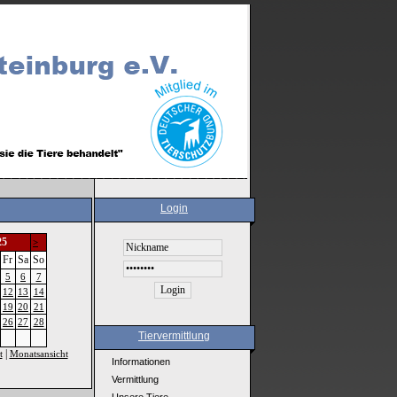
Login
25
>
Fr
Sa
So
5
6
7
12
13
14
19
20
21
26
27
28
Tiervermittlung
|
t
Monatsansicht
Informationen
Vermittlung