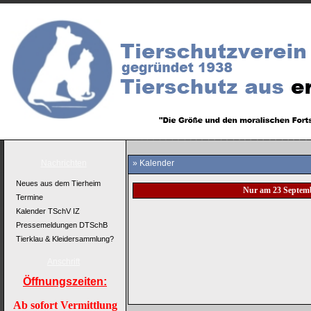
Nachrichten
» Kalender
Neues aus dem Tierheim
Nur am 23 Septem
Termine
Kalender TSchV IZ
Pressemeldungen DTSchB
Tierklau & Kleidersammlung?
Anschrift
Öffnungszeiten:
Ab sofort Vermittlung