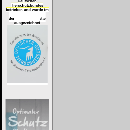
Deutschen
Tierschutzbundes
betrieben und wurde im
Okt
ober 2016
mit
d
er
Tierheimplakette
ausgezeichnet