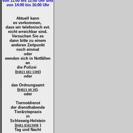
von 11:00 bis 12:00
Uhr und
von 14:00 bis 16:00
Uhr
Aktuell kann
es vorkommen,
dass wir telefonisch evt.
nicht erreichbar sind.
Versuchen Sie es
dann bitte zu
einem
anderen Zeitpunkt
noch einmal
oder
wenden sich in Notfällen
an
die
Polizei
(
)
04821 602 5300
oder
das Ordnungsamt
(
).
04821 60 30
oder
Tiernotdienst
der
diensthabende
Tierärztepraxis
in
Schleswig-Holstein
(
)
0481-85823998
Tag und Nacht