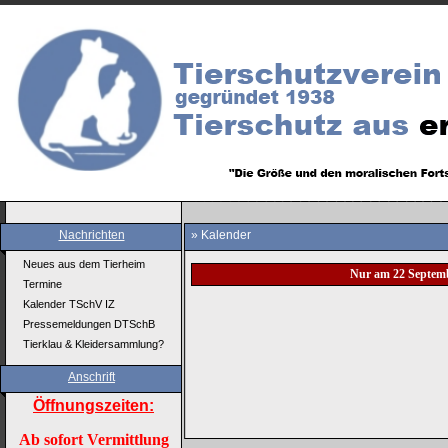
Nachrichten
» Kalender
Neues aus dem Tierheim
Nur am 22 Septem
Termine
Kalender TSchV IZ
Pressemeldungen DTSchB
Tierklau & Kleidersammlung?
Anschrift
Öffnungszeiten:
Ab sofort Vermittlung