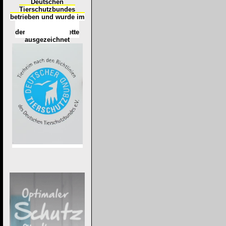
Deutschen
Tierschutzbundes
betrieben und wurde im
Okt
ober 2016
mit
d
er
Tierheimplakette
ausgezeichnet