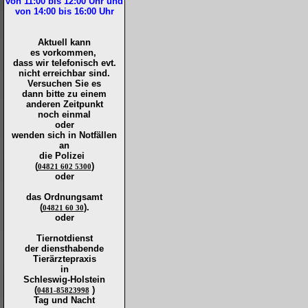
von 11:00 bis 12:00
Uhr und
von 14:00 bis 16:00
Uhr
Aktuell kann
es vorkommen,
dass wir telefonisch evt.
nicht erreichbar sind.
Versuchen Sie es
dann bitte zu
einem
anderen Zeitpunkt
noch einmal
oder
wenden sich in Notfällen
an
die
Polizei
(
)
04821 602 5300
oder
das Ordnungsamt
(
).
04821 60 30
oder
Tiernotdienst
der
diensthabende
Tierärztepraxis
in
Schleswig-Holstein
(
)
0481-85823998
Tag und Nacht