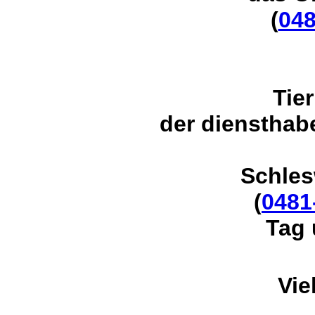
(
048
Tie
der
diensthabe
Schles
(
0481
Tag 
Vie