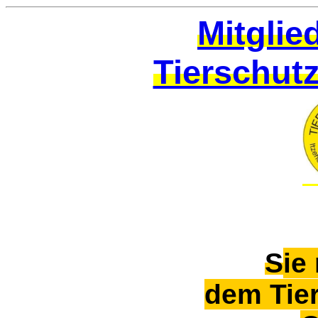
Mitglie
Tierschut
S
ie
dem Tie