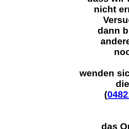
nicht er
Versu
dann b
ander
noc
wenden sic
di
(
0482
das O