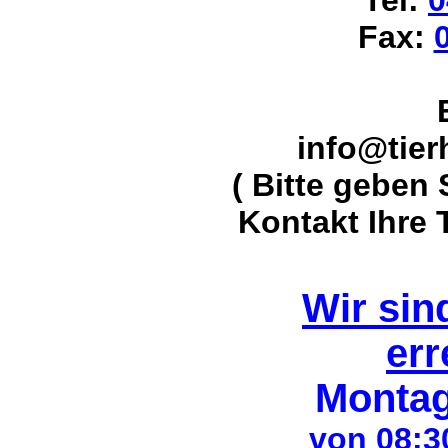
Tel
:
0
Fax
:
info@tier
( Bitte geben 
Kontakt Ihre
Wir sin
err
Montag
von 08:3