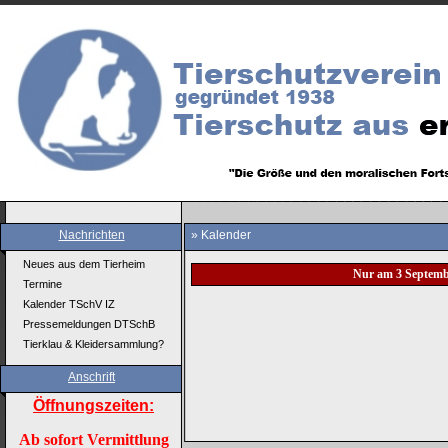
Nachrichten
» Kalender
Neues aus dem Tierheim
Nur am 3 Septemb
Termine
Kalender TSchV IZ
Pressemeldungen DTSchB
Tierklau & Kleidersammlung?
Anschrift
Öffnungszeiten:
Ab sofort Vermittlung