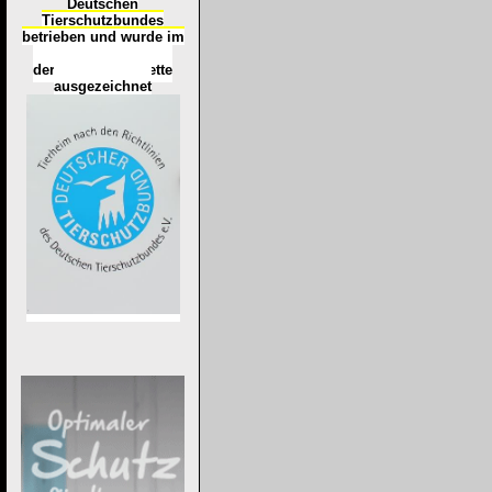
Deutschen
Tierschutzbundes
betrieben und wurde im
Okt
ober 2016
mit
d
er
Tierheimplakette
ausgezeichnet