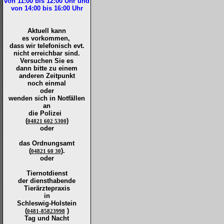
von 11:00 bis 12:00
Uhr und
von 14:00 bis 16:00
Uhr
Aktuell kann
es vorkommen,
dass wir telefonisch evt.
nicht erreichbar sind.
Versuchen Sie es
dann bitte zu
einem
anderen Zeitpunkt
noch einmal
oder
wenden sich in Notfällen
an
die
Polizei
(
)
04821 602 5300
oder
das Ordnungsamt
(
).
04821 60 30
oder
Tiernotdienst
der
diensthabende
Tierärztepraxis
in
Schleswig-Holstein
(
)
0481-85823998
Tag und Nacht