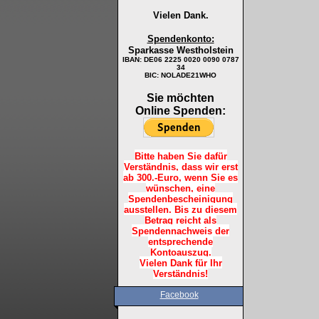
Vielen Dank.
Spendenkonto:
Sparkasse Westholstein
IBAN:
DE06 2225 0020 0090 0787
34
BIC: NOLADE21WHO
Sie möchten
Online Spenden:
Bitte haben Sie dafür
Verständnis, dass wir erst
ab 300.-Euro, wenn Sie es
wünschen, eine
Spendenbescheinigung
ausstellen. Bis zu diesem
Betrag reicht als
Spendennachweis der
entsprechende
Kontoauszug.
Vielen Dank für Ihr
Verständnis!
Facebook