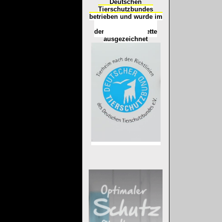
Deutschen
Tierschutzbundes
betrieben und wurde im
Okt
ober 2016
mit
d
er
Tierheimplakette
ausgezeichnet