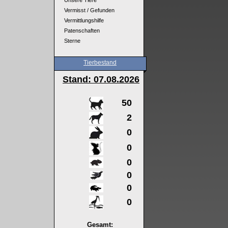
Unsere Tiere
Vermisst / Gefunden
Vermittlungshilfe
Patenschaften
Sterne
Tierbestand
Stand: 07
.08.2026
50
2
0
0
0
0
0
0
Gesamt: