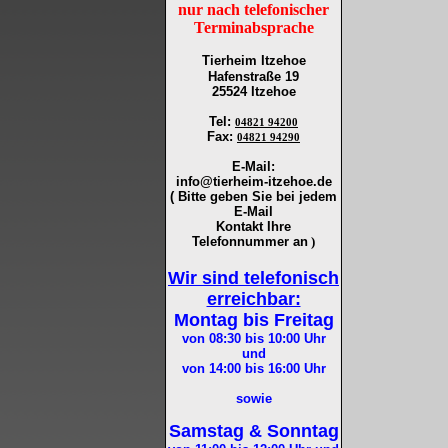
nur nach telefonischer
Terminabsprache
Tierheim Itzehoe
Hafenstraße 19
25524 Itzehoe
Tel
:
04821 94200
Fax
:
04821 94290
E-Mail:
info@tierheim-itzehoe.de
( Bitte geben Sie bei jedem
E-Mail
Kontakt Ihre
Telefonnummer an
)
Wir sind telefonisch
erreichbar:
Montag bis Freitag
von 08:30 bis 10:00
Uhr
und
von 14:00 bis 16:00
Uhr
sowie
Samstag & Sonntag