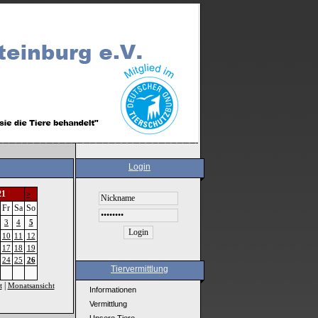
Login
21
>
Fr
Sa
So
3
4
5
10
11
12
17
18
19
24
25
26
Tiervermittlung
|
t
Monatsansicht
Informationen
Vermittlung