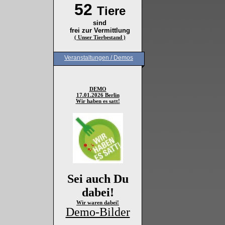
52
Tiere
sind
frei zur Vermittlung
( Unser Tierbestand )
Veranstaltungen / Demos
DEMO
17.01.2026 Berlin
Wir haben es satt!
Sei auch Du
dabei!
Wir waren dabei!
Demo-Bilder