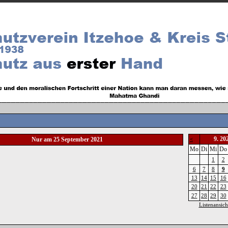
9. 20
Nur am 25 September 2021
<
Mo
Di
Mi
Do
1
2
6
7
8
9
13
14
15
16
20
21
22
23
27
28
29
30
Listenansich