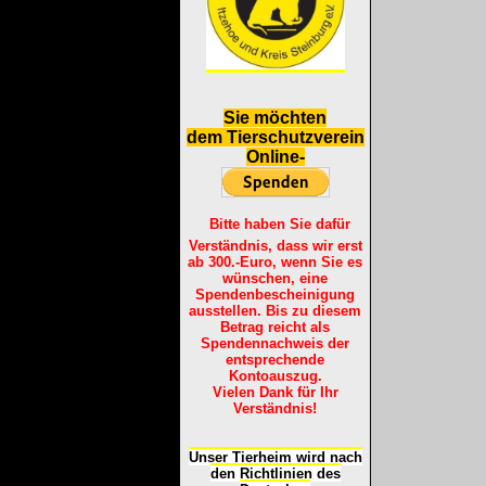
S
ie möchten
dem Tierschutzverein
Online-
Bitte haben Sie dafür
Verständnis, dass wir erst
ab 300.-Euro, wenn Sie es
wünschen, eine
Spendenbescheinigung
ausstellen. Bis zu diesem
Betrag reicht als
Spendennachweis der
entsprechende
Kontoauszug.
Vielen Dank für Ihr
Verständnis!
Unser Tierheim wird nach
den Richtlinien des