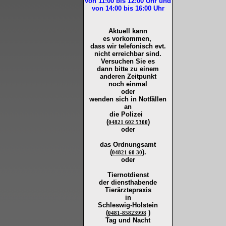
von 11:00 bis 12:00
Uhr und
von 14:00 bis 16:00
Uhr
Aktuell kann
es vorkommen,
dass wir telefonisch evt.
nicht erreichbar sind.
Versuchen Sie es
dann bitte zu
einem
anderen Zeitpunkt
noch einmal
oder
wenden sich in Notfällen
an
die
Polizei
(
)
04821 602 5300
oder
das Ordnungsamt
(
).
04821 60 30
oder
Tiernotdienst
der
diensthabende
Tierärztepraxis
in
Schleswig-Holstein
(
)
0481-85823998
Tag und Nacht