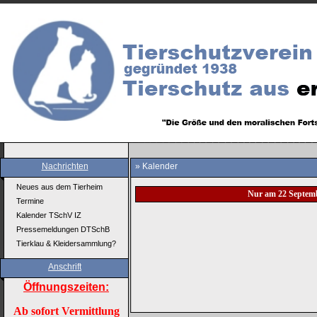
Nachrichten
» Kalender
Neues aus dem Tierheim
Nur am 22 Septem
Termine
Kalender TSchV IZ
Pressemeldungen DTSchB
Tierklau & Kleidersammlung?
Anschrift
Öffnungszeiten:
Ab sofort Vermittlung