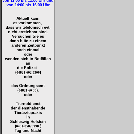
von 11:00 bis 12:00
Uhr und
von 14:00 bis 16:00
Uhr
Aktuell kann
es vorkommen,
dass wir telefonisch evt.
nicht erreichbar sind.
Versuchen Sie es
dann bitte zu
einem
anderen Zeitpunkt
noch einmal
oder
wenden sich in Notfällen
an
die
Polizei
(
)
04821 602 5300
oder
das Ordnungsamt
(
).
04821 60 30
oder
Tiernotdienst
der
diensthabende
Tierärztepraxis
in
Schleswig-Holstein
(
)
0481-85823998
Tag und Nacht