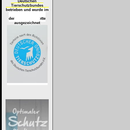
Deutschen
Tierschutzbundes
betrieben und wurde im
Okt
ober 2016
mit
d
er
Tierheimplakette
ausgezeichnet