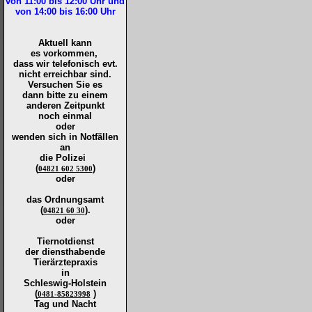
von 11:00 bis 12:00
Uhr und
von 14:00 bis 16:00
Uhr
Aktuell kann
es vorkommen,
dass wir telefonisch evt.
nicht erreichbar sind.
Versuchen Sie es
dann bitte zu
einem
anderen Zeitpunkt
noch einmal
oder
wenden sich in Notfällen
an
die
Polizei
(
)
04821 602 5300
oder
das Ordnungsamt
(
).
04821 60 30
oder
Tiernotdienst
der
diensthabende
Tierärztepraxis
in
Schleswig-Holstein
(
)
0481-85823998
Tag und Nacht