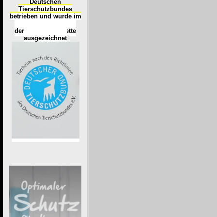
Deutschen
Tierschutzbundes
betrieben und wurde im
Okt
ober 2016
mit
d
er
Tierheimplakette
ausgezeichnet