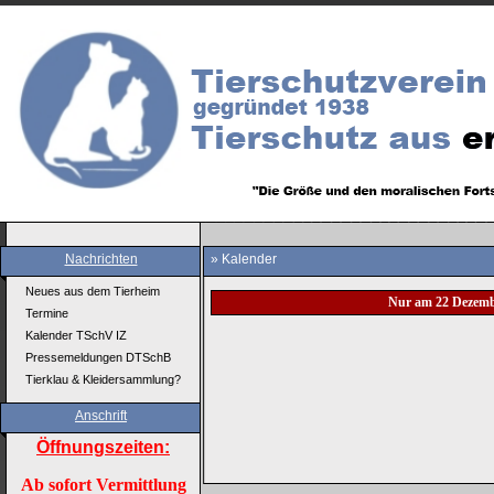
Nachrichten
» Kalender
Neues aus dem Tierheim
Nur am 22 Dezemb
Termine
Kalender TSchV IZ
Pressemeldungen DTSchB
Tierklau & Kleidersammlung?
Anschrift
Öffnungszeiten:
Ab sofort Vermittlung